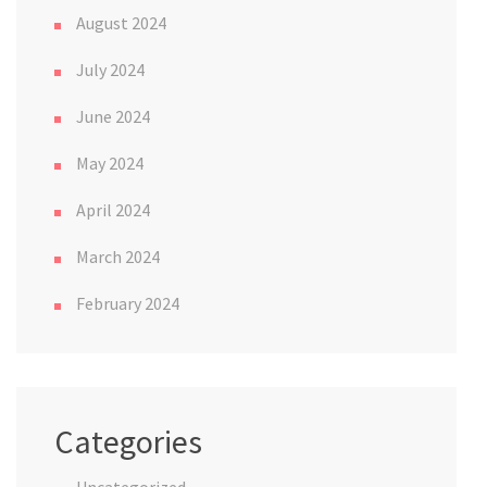
August 2024
July 2024
June 2024
May 2024
April 2024
March 2024
February 2024
Categories