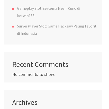
Gameplay Slot Bertema Mesir Kuno di
betwin188
Survei Player Slot: Game Hacksaw Paling Favorit
di Indonesia
Recent Comments
No comments to show.
Archives