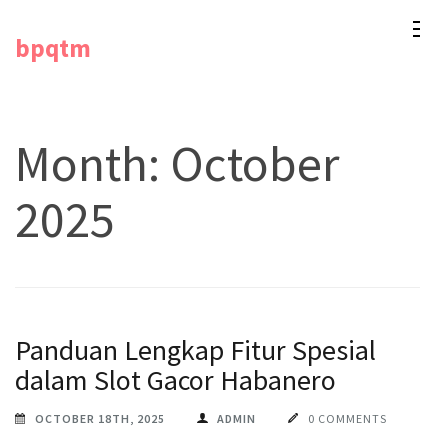
Skip
bpqtm
to
content
(Press
Enter)
Month:
October
2025
Panduan Lengkap Fitur Spesial
dalam Slot Gacor Habanero
OCTOBER 18TH, 2025
ADMIN
0 COMMENTS