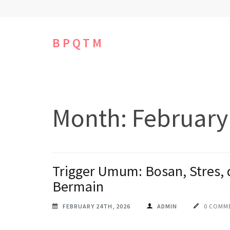
Skip
to
content
BPQTM
(Press
Enter)
Month:
February
Trigger Umum: Bosan, Stres,
Bermain
FEBRUARY 24TH, 2026
ADMIN
0 COMM