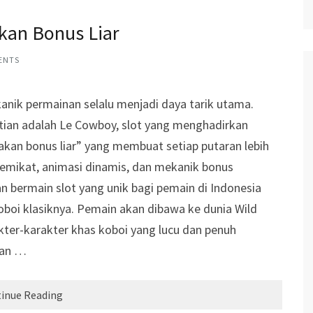
an Bonus Liar
ENTS
kanik permainan selalu menjadi daya tarik utama.
atian adalah Le Cowboy, slot yang menghadirkan
kan bonus liar” yang membuat setiap putaran lebih
emikat, animasi dinamis, dan mekanik bonus
 bermain slot yang unik bagi pemain di Indonesia
oi klasiknya. Pemain akan dibawa ke dunia Wild
kter-karakter khas koboi yang lucu dan penuh
gan …
inue Reading