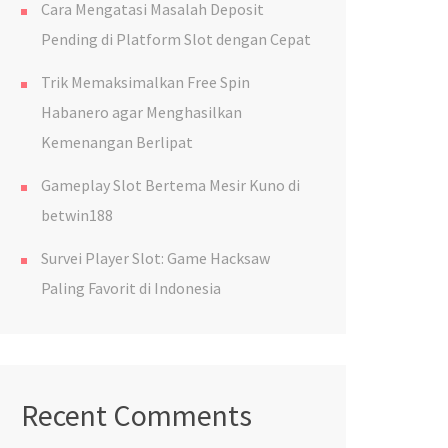
Cara Mengatasi Masalah Deposit
Pending di Platform Slot dengan Cepat
Trik Memaksimalkan Free Spin
Habanero agar Menghasilkan
Kemenangan Berlipat
Gameplay Slot Bertema Mesir Kuno di
betwin188
Survei Player Slot: Game Hacksaw
Paling Favorit di Indonesia
Recent Comments