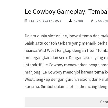
Le Cowboy Gameplay: Tembak
FEBRUARY 15TH, 2026
ADMIN
0 COMM
Dalam dunia slot online, inovasi tema dan me
Salah satu contoh terbaru yang menarik perh
nuansa Wild West lengkap dengan fitur “temba
menegangkan dan seru. Dengan visual yang m
interaktif, Le Cowboy menawarkan pengalaman
mahjong. Le Cowboy menonjol karena tema kob
West, lengkap dengan gurun, saloon, dan kara
karisma. Simbol dalam slot ini dirancang den
Cont