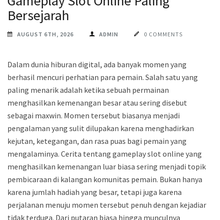
Gameplay Slot Online Paling
Bersejarah
AUGUST 6TH, 2026
ADMIN
0 COMMENTS
Dalam dunia hiburan digital, ada banyak momen yang
berhasil mencuri perhatian para pemain. Salah satu yang
paling menarik adalah ketika sebuah permainan
menghasilkan kemenangan besar atau sering disebut
sebagai maxwin. Momen tersebut biasanya menjadi
pengalaman yang sulit dilupakan karena menghadirkan
kejutan, ketegangan, dan rasa puas bagi pemain yang
mengalaminya. Cerita tentang gameplay slot online yang
menghasilkan kemenangan luar biasa sering menjadi topik
pembicaraan di kalangan komunitas pemain. Bukan hanya
karena jumlah hadiah yang besar, tetapi juga karena
perjalanan menuju momen tersebut penuh dengan kejadian
tidak terduga. Dari putaran biasa hingga munculnya