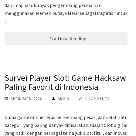
dan imajinasi. Banyak pengembang permainan
menggunakan elemen budaya Mesir sebagai inspirasi untuk
…
Continue Reading
Survei Player Slot: Game Hacksaw
Paling Favorit di Indonesia
APRIL 23RD, 2026
ADMIN
0 COMMENTS
Dunia game online terus berkembang pesat, dan salah satu
kategori yang paling banyak dibicarakan adalah Slot digital
yang hadir dengan berbagai tema judi slot, fitur, dan inovasi