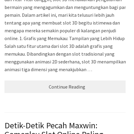
bermain yang mengagumkan dan menguntungkan bagi para
pemain. Dalam artikel ini, mari kita telusuri lebih jauh
tentang apa yang membuat slot 3D begitu istimewa dan
mengapa mereka semakin populer di kalangan penjudi
online. 1. Grafis yang Memukau: Tampilan yang Lebih Hidup
Salah satu fitur utama dari slot 3D adalah grafis yang
memukau. Dibandingkan dengan slot tradisional yang
menggunakan animasi 2D sederhana, slot 3D menampilkan
animasi tiga dimensi yang menakjubkan …
Continue Reading
Detik-Detik Pecah Maxwin: