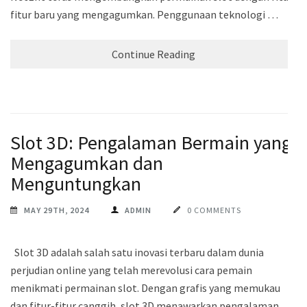
fitur baru yang mengagumkan. Penggunaan teknologi …
Continue Reading
Slot 3D: Pengalaman Bermain yang
Mengagumkan dan
Menguntungkan
MAY 29TH, 2024
ADMIN
0 COMMENTS
Slot 3D adalah salah satu inovasi terbaru dalam dunia
perjudian online yang telah merevolusi cara pemain
menikmati permainan slot. Dengan grafis yang memukau
dan fitur-fitur canggih, slot 3D menawarkan pengalaman