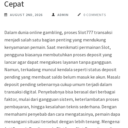
Cepat
AUGUST 2ND, 2026
ADMIN
0 COMMENTS
Dalam dunia online gambling, proses Slot777 transaksi
menjadi salah satu bagian penting yang mendukung
kenyamanan pemain. Saat menikmati permainan Slot,
pengguna biasanya membutuhkan proses deposit yang
lancar agar dapat mengakses layanan tanpa gangguan.
Namun, terkadang muncul kendala seperti status deposit
pending yang membuat saldo belum masuk ke akun. Masalah
deposit pending sebenarnya cukup umum terjadi dalam
transaksi digital. Penyebabnya bisa berasal dari berbagai
faktor, mulai dari gangguan sistem, keterlambatan proses
pembayaran, hingga kesalahan teknis sederhana. Dengan
memahami penyebab dan cara mengatasinya, pemain dapat
menangani situasi tersebut dengan lebih tenang. Mengenal