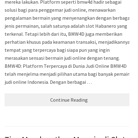
mereka lakukan. Platform seperti bmw4d hadir sebagai
solusi bagi para penggemar judi online, menawarkan
pengalaman bermain yang menyenangkan dengan berbagai
jenis permainan, salah satunya adalah slot Habanero yang
terkenal. Tetapi lebih dari itu, BMW4D juga memberikan
perhatian khusus pada keamanan transaksi, menjadikannya
tempat yang terpercaya bagi siapa pun yang ingin
merasakan sensasi bermain judi online dengan tenang.
BMW4D: Platform Terpercaya di Dunia Judi Online BMW4D
telah menjelma menjadi pilihan utama bagi banyak pemain
judi online Indonesia. Dengan berbagai …
Continue Reading