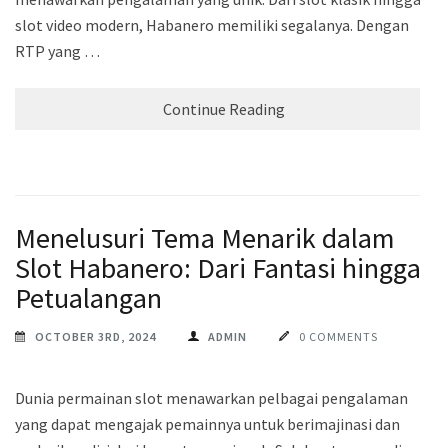
slot video modern, Habanero memiliki segalanya. Dengan
RTP yang …
Continue Reading
Menelusuri Tema Menarik dalam
Slot Habanero: Dari Fantasi hingga
Petualangan
OCTOBER 3RD, 2024
ADMIN
0 COMMENTS
Dunia permainan slot menawarkan pelbagai pengalaman
yang dapat mengajak pemainnya untuk berimajinasi dan