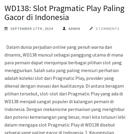
WD138: Slot Pragmatic Play Paling
Gacor di Indonesia
SEPTEMBER 17TH, 2024
ADMIN
0 COMMENTS
Dalam dunia perjudian online yang penuh warna dan
dinamis, WD138 muncul sebagai panggung utama di mana
para pemain dapat menjumpai berbagai pilihan slot yang
menggiurkan. Salah satu yang paling mencuri perhatian
adalah koleksi slot dari Pragmatic Play, provider yang
dikenal dengan inovasi dan kualitasnya. Di antara beragam
pilihan tersebut, slot-slot dari Pragmatic Play yang ada di
WD138 menjadi sangat populer di kalangan pemain di
Indonesia. Dengan mekanisme permainan yang menghibur
dan potensi kemenangan yang besar, mari kita telusuri lebih
dalam mengapa slot Pragmatic Play di WD138 disebut
sebagai yang paling gacor di Indonesia. 1. Keunggulan