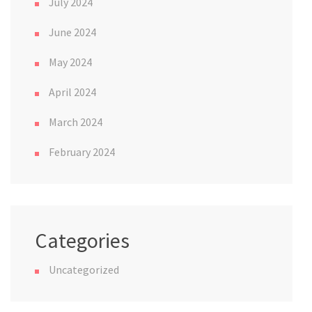
July 2024
June 2024
May 2024
April 2024
March 2024
February 2024
Categories
Uncategorized