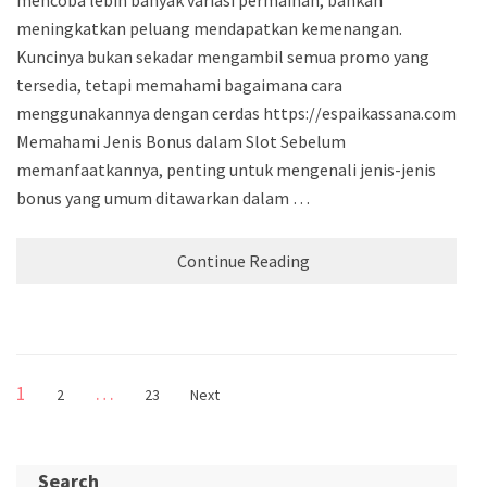
mencoba lebih banyak variasi permainan, bahkan
meningkatkan peluang mendapatkan kemenangan.
Kuncinya bukan sekadar mengambil semua promo yang
tersedia, tetapi memahami bagaimana cara
menggunakannya dengan cerdas https://espaikassana.com/.
Memahami Jenis Bonus dalam Slot Sebelum
memanfaatkannya, penting untuk mengenali jenis-jenis
bonus yang umum ditawarkan dalam …
Continue Reading
Posts
Page
1
…
Page
Page
2
23
Next
pagination
Search