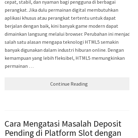
cepat, stabil, dan nyaman bagi pengguna di berbagai
perangkat. Jika dulu permainan digital membutuhkan
aplikasi khusus atau perangkat tertentu untuk dapat
berjalan dengan baik, kini banyak game modern dapat
dimainkan langsung melalui browser. Perubahan ini menjadi
salah satu alasan mengapa teknologi HTML5 semakin
banyak digunakan dalam industri hiburan online. Dengan
kemampuan yang lebih fleksibel, HTML5 memungkinkan
permainan …
Continue Reading
Cara Mengatasi Masalah Deposit
Pending di Platform Slot dengan