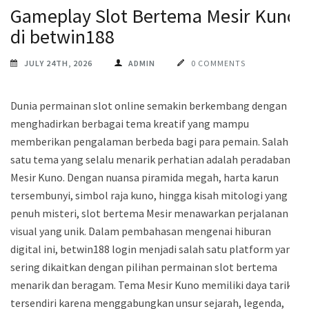
Gameplay Slot Bertema Mesir Kuno
di betwin188
JULY 24TH, 2026
ADMIN
0 COMMENTS
Dunia permainan slot online semakin berkembang dengan
menghadirkan berbagai tema kreatif yang mampu
memberikan pengalaman berbeda bagi para pemain. Salah
satu tema yang selalu menarik perhatian adalah peradaban
Mesir Kuno. Dengan nuansa piramida megah, harta karun
tersembunyi, simbol raja kuno, hingga kisah mitologi yang
penuh misteri, slot bertema Mesir menawarkan perjalanan
visual yang unik. Dalam pembahasan mengenai hiburan
digital ini, betwin188 login menjadi salah satu platform yang
sering dikaitkan dengan pilihan permainan slot bertema
menarik dan beragam. Tema Mesir Kuno memiliki daya tarik
tersendiri karena menggabungkan unsur sejarah, legenda,