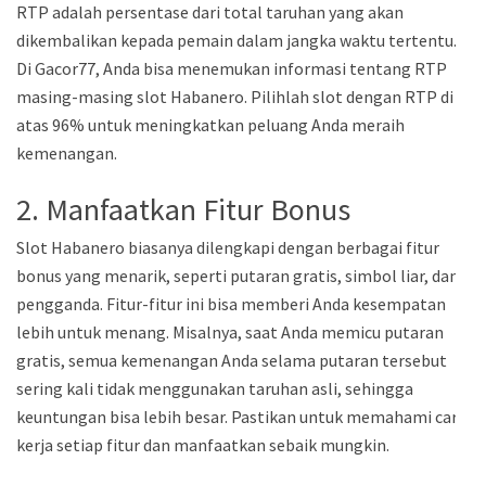
RTP adalah persentase dari total taruhan yang akan
dikembalikan kepada pemain dalam jangka waktu tertentu.
Di Gacor77, Anda bisa menemukan informasi tentang RTP
masing-masing slot Habanero. Pilihlah slot dengan RTP di
atas 96% untuk meningkatkan peluang Anda meraih
kemenangan.
2. Manfaatkan Fitur Bonus
Slot Habanero biasanya dilengkapi dengan berbagai fitur
bonus yang menarik, seperti putaran gratis, simbol liar, dan
pengganda. Fitur-fitur ini bisa memberi Anda kesempatan
lebih untuk menang. Misalnya, saat Anda memicu putaran
gratis, semua kemenangan Anda selama putaran tersebut
sering kali tidak menggunakan taruhan asli, sehingga
keuntungan bisa lebih besar. Pastikan untuk memahami cara
kerja setiap fitur dan manfaatkan sebaik mungkin.