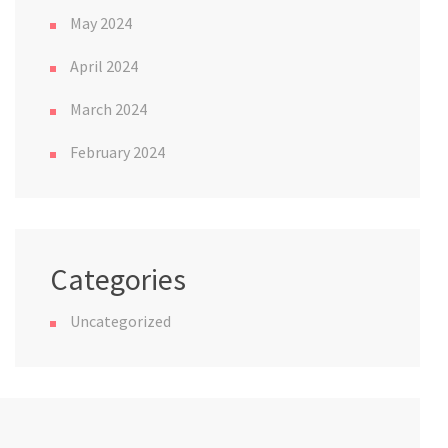
May 2024
April 2024
March 2024
February 2024
Categories
Uncategorized