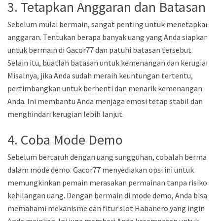
3. Tetapkan Anggaran dan Batasan
Sebelum mulai bermain, sangat penting untuk menetapkan
anggaran. Tentukan berapa banyak uang yang Anda siapkan
untuk bermain di Gacor77 dan patuhi batasan tersebut.
Selain itu, buatlah batasan untuk kemenangan dan kerugian.
Misalnya, jika Anda sudah meraih keuntungan tertentu,
pertimbangkan untuk berhenti dan menarik kemenangan
Anda. Ini membantu Anda menjaga emosi tetap stabil dan
menghindari kerugian lebih lanjut.
4. Coba Mode Demo
Sebelum bertaruh dengan uang sungguhan, cobalah bermain
dalam mode demo. Gacor77 menyediakan opsi ini untuk
memungkinkan pemain merasakan permainan tanpa risiko
kehilangan uang. Dengan bermain di mode demo, Anda bisa
memahami mekanisme dan fitur slot Habanero yang ingin