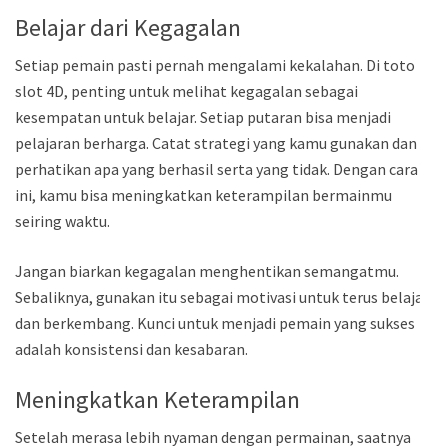
Belajar dari Kegagalan
Setiap pemain pasti pernah mengalami kekalahan. Di toto
slot 4D, penting untuk melihat kegagalan sebagai
kesempatan untuk belajar. Setiap putaran bisa menjadi
pelajaran berharga. Catat strategi yang kamu gunakan dan
perhatikan apa yang berhasil serta yang tidak. Dengan cara
ini, kamu bisa meningkatkan keterampilan bermainmu
seiring waktu.
Jangan biarkan kegagalan menghentikan semangatmu.
Sebaliknya, gunakan itu sebagai motivasi untuk terus belajar
dan berkembang. Kunci untuk menjadi pemain yang sukses
adalah konsistensi dan kesabaran.
Meningkatkan Keterampilan
Setelah merasa lebih nyaman dengan permainan, saatnya