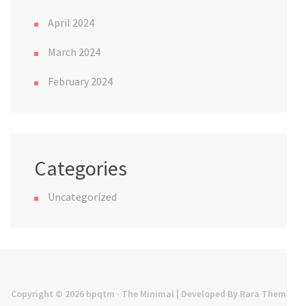
April 2024
March 2024
February 2024
Categories
Uncategorized
Copyright © 2026
bpqtm
· The Minimal | Developed By
Rara Theme
·