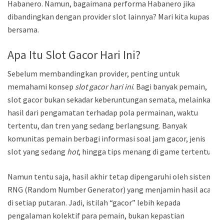
Habanero. Namun, bagaimana performa Habanero jika
dibandingkan dengan provider slot lainnya? Mari kita kupas
bersama.
Apa Itu Slot Gacor Hari Ini?
Sebelum membandingkan provider, penting untuk
memahami konsep
slot gacor hari ini
. Bagi banyak pemain,
slot gacor bukan sekadar keberuntungan semata, melainkan
hasil dari pengamatan terhadap pola permainan, waktu
tertentu, dan tren yang sedang berlangsung. Banyak
komunitas pemain berbagi informasi soal jam gacor, jenis
slot yang sedang
hot
, hingga tips menang di game tertentu.
Namun tentu saja, hasil akhir tetap dipengaruhi oleh sistem
RNG (Random Number Generator) yang menjamin hasil acak
di setiap putaran. Jadi, istilah “gacor” lebih kepada
pengalaman kolektif para pemain, bukan kepastian