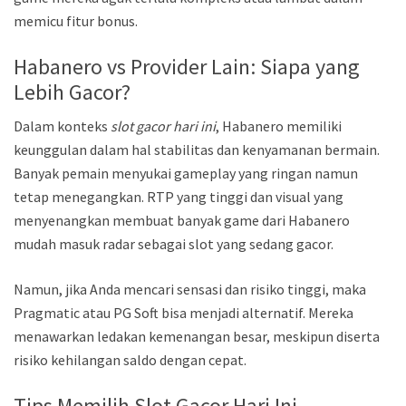
memicu fitur bonus.
Habanero vs Provider Lain: Siapa yang
Lebih Gacor?
Dalam konteks
slot gacor hari ini
, Habanero memiliki
keunggulan dalam hal stabilitas dan kenyamanan bermain.
Banyak pemain menyukai gameplay yang ringan namun
tetap menegangkan. RTP yang tinggi dan visual yang
menyenangkan membuat banyak game dari Habanero
mudah masuk radar sebagai slot yang sedang gacor.
Namun, jika Anda mencari sensasi dan risiko tinggi, maka
Pragmatic atau PG Soft bisa menjadi alternatif. Mereka
menawarkan ledakan kemenangan besar, meskipun disertai
risiko kehilangan saldo dengan cepat.
Tips Memilih Slot Gacor Hari Ini