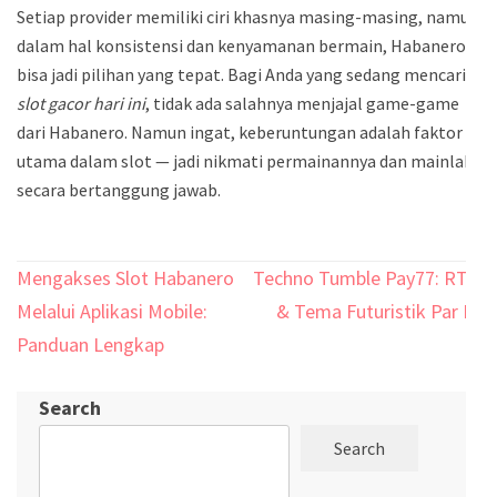
Setiap provider memiliki ciri khasnya masing-masing, namun
dalam hal konsistensi dan kenyamanan bermain, Habanero
bisa jadi pilihan yang tepat. Bagi Anda yang sedang mencari
slot gacor hari ini
, tidak ada salahnya menjajal game-game
dari Habanero. Namun ingat, keberuntungan adalah faktor
utama dalam slot — jadi nikmati permainannya dan mainlah
secara bertanggung jawab.
Post
Mengakses Slot Habanero
Techno Tumble Pay77: RTP
navigation
Melalui Aplikasi Mobile:
& Tema Futuristik Par IP
Panduan Lengkap
Search
Search