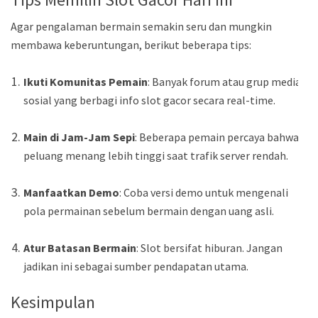
Agar pengalaman bermain semakin seru dan mungkin
membawa keberuntungan, berikut beberapa tips:
Ikuti Komunitas Pemain
: Banyak forum atau grup media
sosial yang berbagi info slot gacor secara real-time.
Main di Jam-Jam Sepi
: Beberapa pemain percaya bahwa
peluang menang lebih tinggi saat trafik server rendah.
Manfaatkan Demo
: Coba versi demo untuk mengenali
pola permainan sebelum bermain dengan uang asli.
Atur Batasan Bermain
: Slot bersifat hiburan. Jangan
jadikan ini sebagai sumber pendapatan utama.
Kesimpulan