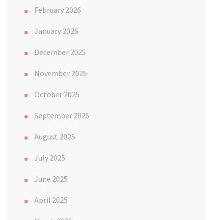
February 2026
January 2026
December 2025
November 2025
October 2025
September 2025
August 2025
July 2025
June 2025
April 2025