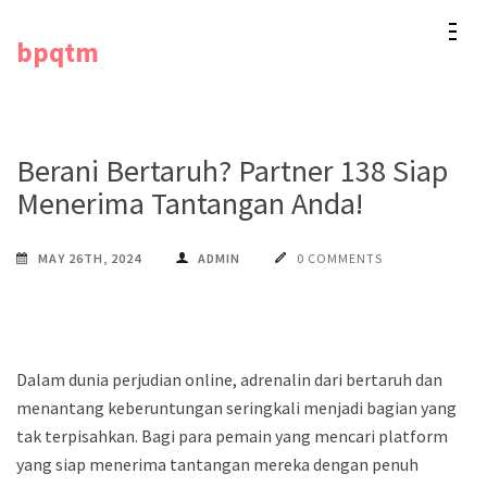
Skip
bpqtm
to
content
(Press
Enter)
Berani Bertaruh? Partner 138 Siap
Menerima Tantangan Anda!
MAY 26TH, 2024
ADMIN
0 COMMENTS
Dalam dunia perjudian online, adrenalin dari bertaruh dan
menantang keberuntungan seringkali menjadi bagian yang
tak terpisahkan. Bagi para pemain yang mencari platform
yang siap menerima tantangan mereka dengan penuh