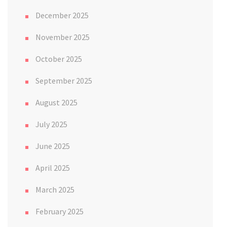
December 2025
November 2025
October 2025
September 2025
August 2025
July 2025
June 2025
April 2025
March 2025
February 2025