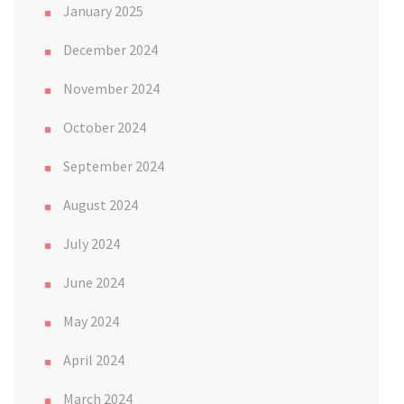
January 2025
December 2024
November 2024
October 2024
September 2024
August 2024
July 2024
June 2024
May 2024
April 2024
March 2024