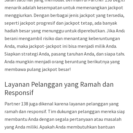
menarik adalah kesempatan untuk memenangkan jackpot
menggiurkan. Dengan berbagai jenis jackpot yang tersedia,
seperti jackpot progresif dan jackpot tetap, ada banyak
hadiah besar yang menunggu untuk diperebutkan. Jika Anda
berani mengambil risiko dan menantang keberuntungan
Anda, maka jackpot-jackpot ini bisa menjadi milik Anda.
Siapkan strategi Anda, pasang taruhan Anda, dan siapa tahu,
Anda mungkin menjadi orang beruntung berikutnya yang
membawa pulang jackpot besar!
Layanan Pelanggan yang Ramah dan
Responsif
Partner 138 juga dikenal karena layanan pelanggan yang
ramah dan responsif. Tim dukungan pelanggan mereka siap
membantu Anda dengan segala pertanyaan atau masalah
yang Anda miliki. Apakah Anda membutuhkan bantuan