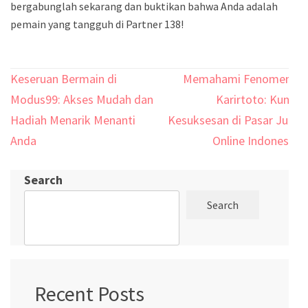
bergabunglah sekarang dan buktikan bahwa Anda adalah
pemain yang tangguh di Partner 138!
Post
Keseruan Bermain di
Memahami Fenomena
navigation
Modus99: Akses Mudah dan
Karirtoto: Kunci
Hadiah Menarik Menanti
Kesuksesan di Pasar Judi
Anda
Online Indonesia
Search
Search
Recent Posts