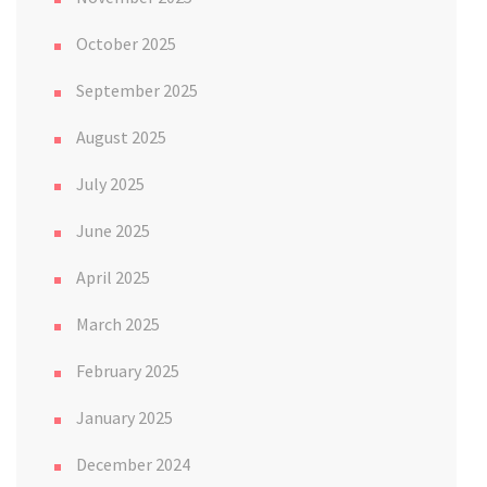
October 2025
September 2025
August 2025
July 2025
June 2025
April 2025
March 2025
February 2025
January 2025
December 2024