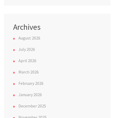
Archives
August 2026
July 2026
April 2026
March 2026
February 2026
January 2026
December 2025
November 2025