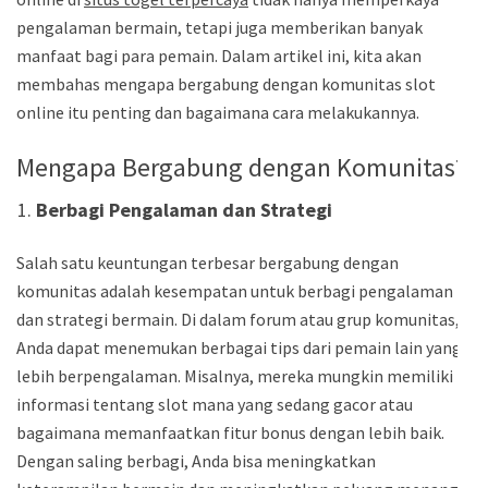
pengalaman bermain, tetapi juga memberikan banyak
manfaat bagi para pemain. Dalam artikel ini, kita akan
membahas mengapa bergabung dengan komunitas slot
online itu penting dan bagaimana cara melakukannya.
Mengapa Bergabung dengan Komunitas?
Berbagi Pengalaman dan Strategi
Salah satu keuntungan terbesar bergabung dengan
komunitas adalah kesempatan untuk berbagi pengalaman
dan strategi bermain. Di dalam forum atau grup komunitas,
Anda dapat menemukan berbagai tips dari pemain lain yang
lebih berpengalaman. Misalnya, mereka mungkin memiliki
informasi tentang slot mana yang sedang gacor atau
bagaimana memanfaatkan fitur bonus dengan lebih baik.
Dengan saling berbagi, Anda bisa meningkatkan