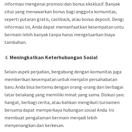
informasi mengenai promosi dan bonus eksklusif. Banyak
situs yang menawarkan bonus bagi anggota komunitas,
seperti putaran gratis, cashback, atau bonus deposit. Dengan
informasi ini, Anda dapat memanfaatkan kesempatan untuk
bermain lebih banyak tanpa harus mengeluarkan biaya
tambahan.
Meningkatkan Keterhubungan Sosial
Selain aspek perjudian, bergabung dengan komunitas juga
memberikan kesempatan untuk menjalin persahabatan
baru. Anda bisa bertemu dengan orang-orang dari berbagai
latar belakang yang memiliki minat yang sama. Diskusi yang
hangat, berbagi cerita, atau bahkan mengikuti turnamen
bersama dapat memperkaya hubungan sosial Anda. Ini
membuat pengalaman bermain menjadi lebih
menyenangkan dan berkesan.