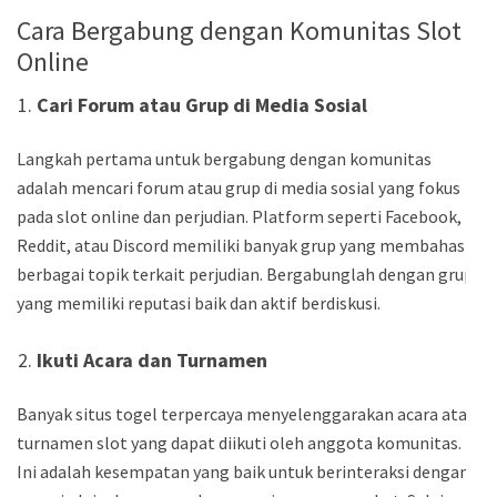
Cara Bergabung dengan Komunitas Slot
Online
Cari Forum atau Grup di Media Sosial
Langkah pertama untuk bergabung dengan komunitas
adalah mencari forum atau grup di media sosial yang fokus
pada slot online dan perjudian. Platform seperti Facebook,
Reddit, atau Discord memiliki banyak grup yang membahas
berbagai topik terkait perjudian. Bergabunglah dengan grup
yang memiliki reputasi baik dan aktif berdiskusi.
Ikuti Acara dan Turnamen
Banyak situs togel terpercaya menyelenggarakan acara atau
turnamen slot yang dapat diikuti oleh anggota komunitas.
Ini adalah kesempatan yang baik untuk berinteraksi dengan