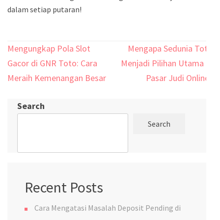
dalam setiap putaran!
Post
Mengungkap Pola Slot
Mengapa Sedunia Toto
navigation
Gacor di GNR Toto: Cara
Menjadi Pilihan Utama di
Meraih Kemenangan Besar
Pasar Judi Online?
Search
Search
Recent Posts
Cara Mengatasi Masalah Deposit Pending di