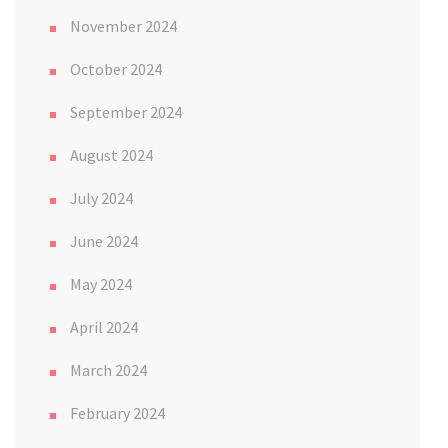
November 2024
October 2024
September 2024
August 2024
July 2024
June 2024
May 2024
April 2024
March 2024
February 2024