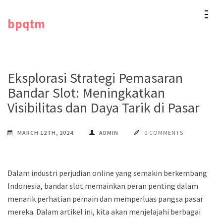
Skip
bpqtm
to
content
(Press
Enter)
Eksplorasi Strategi Pemasaran
Bandar Slot: Meningkatkan
Visibilitas dan Daya Tarik di Pasar
MARCH 12TH, 2024
ADMIN
0 COMMENTS
Dalam industri perjudian online yang semakin berkembang di
Indonesia, bandar slot memainkan peran penting dalam
menarik perhatian pemain dan memperluas pangsa pasar
mereka. Dalam artikel ini, kita akan menjelajahi berbagai