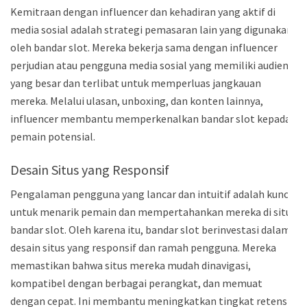
Kemitraan dengan influencer dan kehadiran yang aktif di
media sosial adalah strategi pemasaran lain yang digunakan
oleh bandar slot. Mereka bekerja sama dengan influencer
perjudian atau pengguna media sosial yang memiliki audiens
yang besar dan terlibat untuk memperluas jangkauan
mereka. Melalui ulasan, unboxing, dan konten lainnya,
influencer membantu memperkenalkan bandar slot kepada
pemain potensial.
Desain Situs yang Responsif
Pengalaman pengguna yang lancar dan intuitif adalah kunci
untuk menarik pemain dan mempertahankan mereka di situs
bandar slot. Oleh karena itu, bandar slot berinvestasi dalam
desain situs yang responsif dan ramah pengguna. Mereka
memastikan bahwa situs mereka mudah dinavigasi,
kompatibel dengan berbagai perangkat, dan memuat
dengan cepat. Ini membantu meningkatkan tingkat retensi