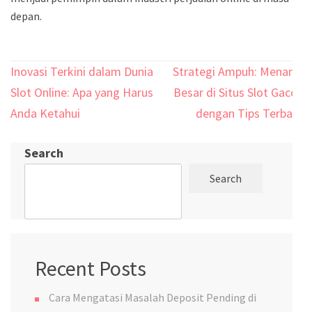
depan.
Post
Inovasi Terkini dalam Dunia
Strategi Ampuh: Menang
navigation
Slot Online: Apa yang Harus
Besar di Situs Slot Gacor
Anda Ketahui
dengan Tips Terbaik
Search
Search
Recent Posts
Cara Mengatasi Masalah Deposit Pending di