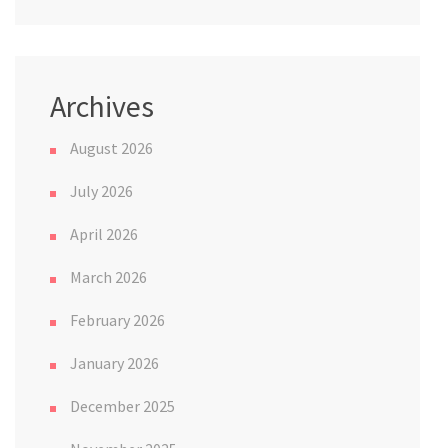
Archives
August 2026
July 2026
April 2026
March 2026
February 2026
January 2026
December 2025