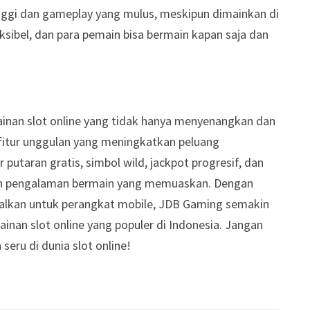
inggi dan gameplay yang mulus, meskipun dimainkan di
leksibel, dan para pemain bisa bermain kapan saja dan
inan slot online yang tidak hanya menyenangkan dan
fitur unggulan yang meningkatkan peluang
putaran gratis, simbol wild, jackpot progresif, dan
n pengalaman bermain yang memuaskan. Dengan
alkan untuk perangkat mobile, JDB Gaming semakin
nan slot online yang populer di Indonesia. Jangan
eru di dunia slot online!