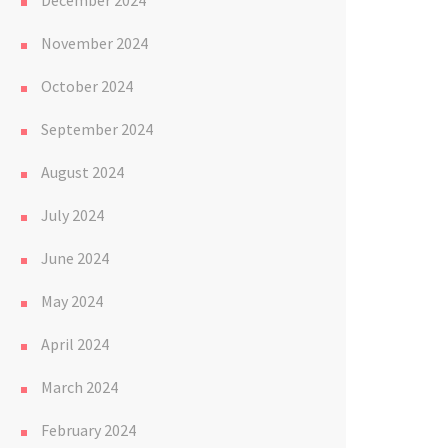
December 2024
November 2024
October 2024
September 2024
August 2024
July 2024
June 2024
May 2024
April 2024
March 2024
February 2024