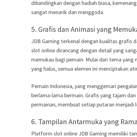
dibandingkan dengan hadiah biasa, kemenangan
sangat menarik dan menggoda.
5. Grafis dan Animasi yang Memuk
JDB Gaming terkenal dengan kualitas grafis d
slot online dirancang dengan detail yang san
memukau bagi pemain. Mulai dari tema yang me
yang halus, semua elemen ini menciptakan at
Pemain Indonesia, yang menggemari pengalam
berlama-lama bermain. Grafis yang tajam da
permainan, membuat setiap putaran menjadi l
6. Tampilan Antarmuka yang Ram
Platform slot online JDB Gaming memiliki t