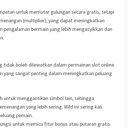
mpatan untuk memutar gulungan secara gratis, tetapi
emenangan (multiplier), yang dapat meningkatkan
kan pengalaman bermain yang lebih mengasyikkan dan
n.
ng tidak boleh dilewatkan dalam permainan slot online.
ran yang sangat penting dalam meningkatkan peluang
ah untuk menggantikan simbol lain, sehingga
angan yang lebih sering. Wild ini sering kali
eluang pemain.
fungsi untuk memicu fitur bonus atau putaran gratis.