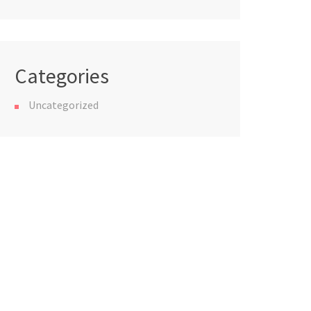
Categories
Uncategorized