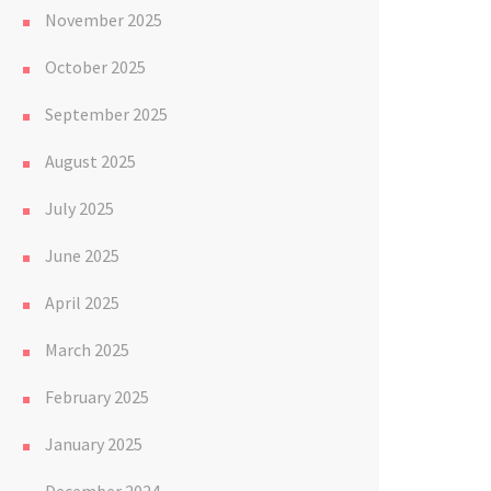
November 2025
October 2025
September 2025
August 2025
July 2025
June 2025
April 2025
March 2025
February 2025
January 2025