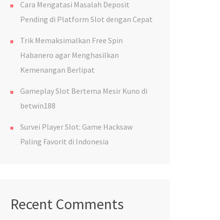
Cara Mengatasi Masalah Deposit
Pending di Platform Slot dengan Cepat
Trik Memaksimalkan Free Spin
Habanero agar Menghasilkan
Kemenangan Berlipat
Gameplay Slot Bertema Mesir Kuno di
betwin188
Survei Player Slot: Game Hacksaw
Paling Favorit di Indonesia
Recent Comments