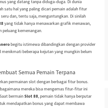
nus yang datang tanpa diduga-duga. Di dunia
ah satu hal yang paling dicari pemain adalah fitur
eru dan, tentu saja, menguntungkan. Di sinilah
88
yang tidak hanya menawarkan grafik menawan,
kan peluang kemenangan.
anero
begitu istimewa dibandingkan dengan provider
il menikmati beberapa kejutan yang mungkin belum
embuat Semua Pemain Terpana
kan permainan slot dengan berbagai fitur bonus.
bagaimana mereka bisa mengemas fitur-fitur ini
Saat bermain
Slot 88
, pemain tidak hanya berputar
untuk mendapatkan bonus yang dapat membawa