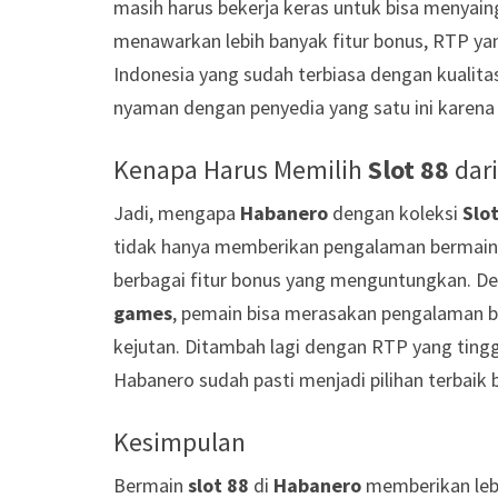
masih harus bekerja keras untuk bisa menyain
menawarkan lebih banyak fitur bonus, RTP yang
Indonesia yang sudah terbiasa dengan kualit
nyaman dengan penyedia yang satu ini karena k
Kenapa Harus Memilih
Slot 88
dar
Jadi, mengapa
Habanero
dengan koleksi
Slo
tidak hanya memberikan pengalaman bermain 
berbagai fitur bonus yang menguntungkan. D
games
, pemain bisa merasakan pengalaman b
kejutan. Ditambah lagi dengan RTP yang tin
Habanero sudah pasti menjadi pilihan terbaik
Kesimpulan
Bermain
slot 88
di
Habanero
memberikan leb