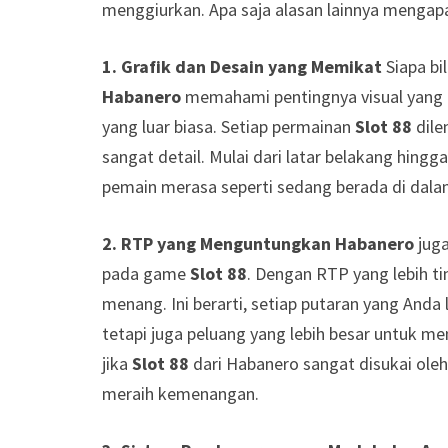
menggiurkan. Apa saja alasan lainnya menga
1. Grafik dan Desain yang Memikat
Siapa bil
Habanero
memahami pentingnya visual yang
yang luar biasa. Setiap permainan
Slot 88
dile
sangat detail. Mulai dari latar belakang hin
pemain merasa seperti sedang berada di dala
2. RTP yang Menguntungkan
Habanero
juga
pada game
Slot 88
. Dengan RTP yang lebih ti
menang. Ini berarti, setiap putaran yang And
tetapi juga peluang yang lebih besar untuk m
jika
Slot 88
dari Habanero sangat disukai ole
meraih kemenangan.