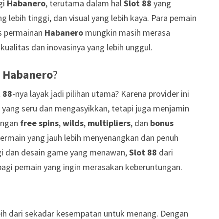
gi
Habanero
, terutama dalam hal
Slot 88
yang
 lebih tinggi, dan visual yang lebih kaya. Para pemain
as permainan
Habanero
mungkin masih merasa
ualitas dan inovasinya yang lebih unggul.
i
Habanero
?
t 88
-nya layak jadi pilihan utama? Karena provider ini
yang seru dan mengasyikkan, tetapi juga menjamin
engan
free spins
,
wilds
,
multipliers
, dan
bonus
ermain yang jauh lebih menyenangkan dan penuh
ggi dan desain game yang menawan,
Slot 88
dari
 bagi pemain yang ingin merasakan keberuntungan.
ih dari sekadar kesempatan untuk menang. Dengan