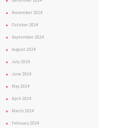
December 2024
November 2024
October 2024
September 2024
August 2024
July 2024
June 2024
May 2024
April 2024
March 2024
February 2024