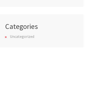
Categories
Uncategorized