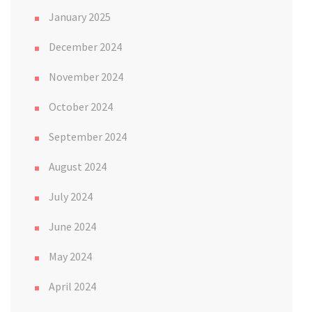
January 2025
December 2024
November 2024
October 2024
September 2024
August 2024
July 2024
June 2024
May 2024
April 2024