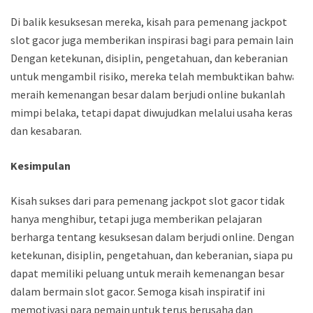
Di balik kesuksesan mereka, kisah para pemenang jackpot
slot gacor juga memberikan inspirasi bagi para pemain lain.
Dengan ketekunan, disiplin, pengetahuan, dan keberanian
untuk mengambil risiko, mereka telah membuktikan bahwa
meraih kemenangan besar dalam berjudi online bukanlah
mimpi belaka, tetapi dapat diwujudkan melalui usaha keras
dan kesabaran.
Kesimpulan
Kisah sukses dari para pemenang jackpot slot gacor tidak
hanya menghibur, tetapi juga memberikan pelajaran
berharga tentang kesuksesan dalam berjudi online. Dengan
ketekunan, disiplin, pengetahuan, dan keberanian, siapa pun
dapat memiliki peluang untuk meraih kemenangan besar
dalam bermain slot gacor. Semoga kisah inspiratif ini
memotivasi para pemain untuk terus berusaha dan