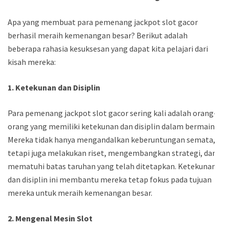
Apa yang membuat para pemenang jackpot slot gacor
berhasil meraih kemenangan besar? Berikut adalah
beberapa rahasia kesuksesan yang dapat kita pelajari dari
kisah mereka:
1. Ketekunan dan Disiplin
Para pemenang jackpot slot gacor sering kali adalah orang-
orang yang memiliki ketekunan dan disiplin dalam bermain.
Mereka tidak hanya mengandalkan keberuntungan semata,
tetapi juga melakukan riset, mengembangkan strategi, dan
mematuhi batas taruhan yang telah ditetapkan. Ketekunan
dan disiplin ini membantu mereka tetap fokus pada tujuan
mereka untuk meraih kemenangan besar.
2. Mengenal Mesin Slot