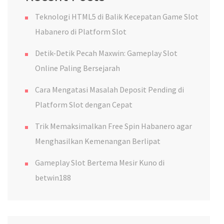
Teknologi HTML5 di Balik Kecepatan Game Slot
Habanero di Platform Slot
Detik-Detik Pecah Maxwin: Gameplay Slot
Online Paling Bersejarah
Cara Mengatasi Masalah Deposit Pending di
Platform Slot dengan Cepat
Trik Memaksimalkan Free Spin Habanero agar
Menghasilkan Kemenangan Berlipat
Gameplay Slot Bertema Mesir Kuno di
betwin188