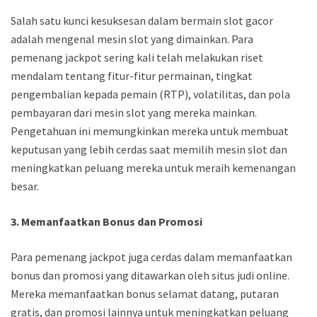
Salah satu kunci kesuksesan dalam bermain slot gacor
adalah mengenal mesin slot yang dimainkan. Para
pemenang jackpot sering kali telah melakukan riset
mendalam tentang fitur-fitur permainan, tingkat
pengembalian kepada pemain (RTP), volatilitas, dan pola
pembayaran dari mesin slot yang mereka mainkan.
Pengetahuan ini memungkinkan mereka untuk membuat
keputusan yang lebih cerdas saat memilih mesin slot dan
meningkatkan peluang mereka untuk meraih kemenangan
besar.
3. Memanfaatkan Bonus dan Promosi
Para pemenang jackpot juga cerdas dalam memanfaatkan
bonus dan promosi yang ditawarkan oleh situs judi online.
Mereka memanfaatkan bonus selamat datang, putaran
gratis, dan promosi lainnya untuk meningkatkan peluang