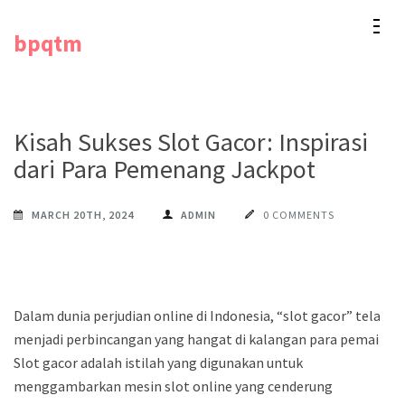
Skip
bpqtm
to
content
(Press
Enter)
Kisah Sukses Slot Gacor: Inspirasi
dari Para Pemenang Jackpot
MARCH 20TH, 2024
ADMIN
0 COMMENTS
Dalam dunia perjudian online di Indonesia, “slot gacor” telah
menjadi perbincangan yang hangat di kalangan para pemain.
Slot gacor adalah istilah yang digunakan untuk
menggambarkan mesin slot online yang cenderung