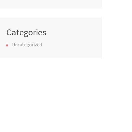
Categories
Uncategorized