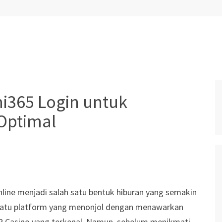
365 Login untuk
Optimal
online menjadi salah satu bentuk hiburan yang semakin
 satu platform yang menonjol dengan menawarkan
P Casino yang terkenal. Namun, sebelum menikmati