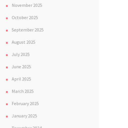
November 2025
October 2025
September 2025
August 2025
July 2025
June 2025
April 2025
March 2025
February 2025
January 2025