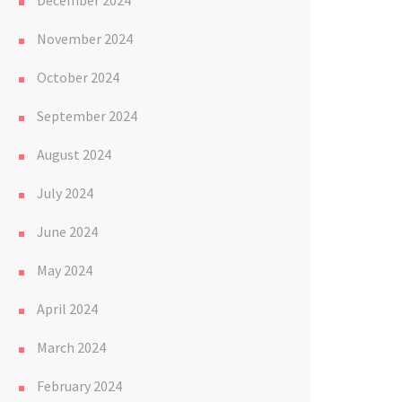
December 2024
November 2024
October 2024
September 2024
August 2024
July 2024
June 2024
May 2024
April 2024
March 2024
February 2024