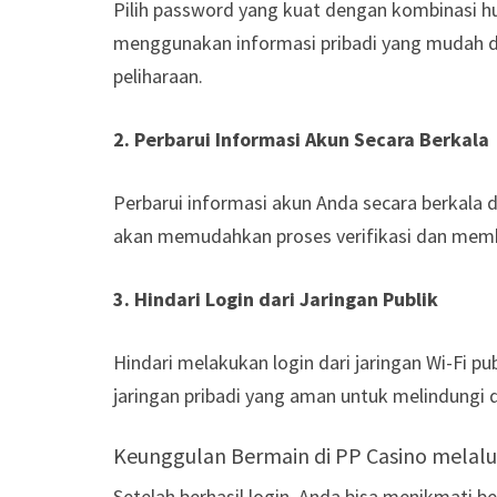
Pilih password yang kuat dengan kombinasi hur
menggunakan informasi pribadi yang mudah di
peliharaan.
2. Perbarui Informasi Akun Secara Berkala
Perbarui informasi akun Anda secara berkala d
akan memudahkan proses verifikasi dan memba
3. Hindari Login dari Jaringan Publik
Hindari melakukan login dari jaringan Wi-Fi pu
jaringan pribadi yang aman untuk melindungi 
Keunggulan Bermain di PP Casino melalu
Setelah berhasil login, Anda bisa menikmati b