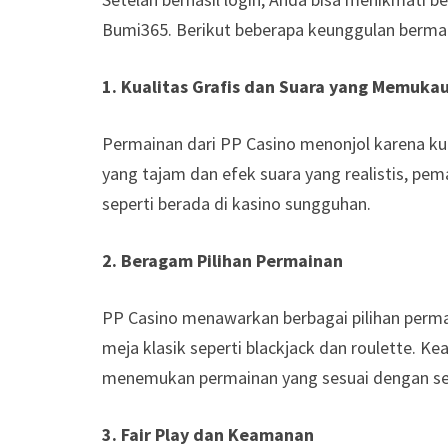
Bumi365. Berikut beberapa keunggulan bermai
1. Kualitas Grafis dan Suara yang Memuka
Permainan dari PP Casino menonjol karena kual
yang tajam dan efek suara yang realistis, p
seperti berada di kasino sungguhan.
2. Beragam Pilihan Permainan
PP Casino menawarkan berbagai pilihan perma
meja klasik seperti blackjack dan roulette. 
menemukan permainan yang sesuai dengan se
3. Fair Play dan Keamanan