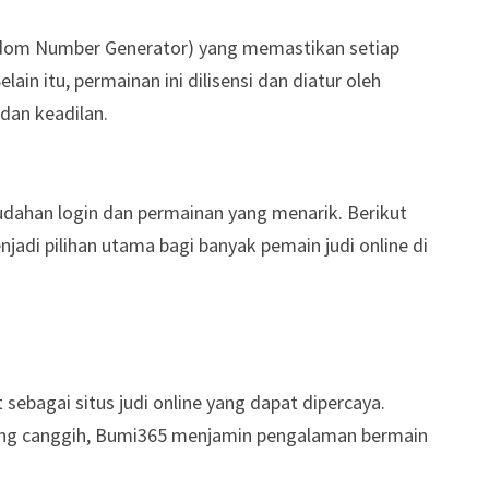
dom Number Generator) yang memastikan setiap
ain itu, permainan ini dilisensi dan diatur oleh
dan keadilan.
dahan login dan permainan yang menarik. Berikut
di pilihan utama bagi banyak pemain judi online di
ebagai situs judi online yang dapat dipercaya.
ang canggih, Bumi365 menjamin pengalaman bermain