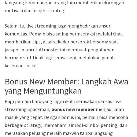
langsung kemenangan orang lain memberikan dorongan
motivasi dan insight strategi.
Selain itu, live streaming juga menghadirkan unsur
komunitas. Pemain bisa saling berinteraksi melalui chat,
memberikan tips, atau sekadar bersorak bersama saat
jackpot muncul. Atmosfer ini membuat pengalaman
bermain slot tidak lagi terasa sepi, melainkan penuh
keseruan sosial.
Bonus New Member: Langkah Awal
yang Menguntungkan
Bagi pemain baru yang ingin ikut merasakan sensasi live
streaming Spaceman,
bonus new member
menjadi jalan
masuk yang tepat. Dengan bonus ini, pemain bisa mencoba
berbagai strategi, memahami simbol-simbol penting, dan
merasakan peluang meraih maxwin tanpa langsung