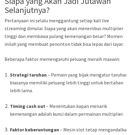
Siapa yang Akan Jadi Jutawan
Selanjutnya?
Pertanyaan ini selalu menggantung setiap kali live
streaming dimulai. Siapa yang akan menembus multiplier
tinggi dan membawa pulang kemenangan besar? Momen
inilah yang membuat penonton tidak bisa lepas dari layar.
Beberapa faktor memengaruhi peluang meraih maxwin:
Strategi taruhan
– Pemain yang bijak mengatur taruhan
biasanya memiliki peluang lebih tinggi untuk bertahan
lebih lama.
Timing cash out
– Menentukan kapan menarik
kemenangan adalah kunci dalam permainan multiplier.
Faktor keberuntungan
– Mesin slot tetap mengandalkan