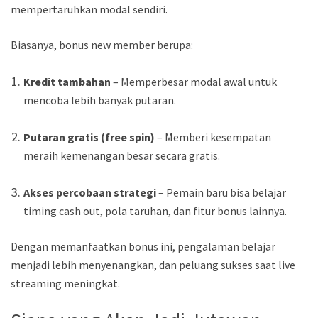
mempertaruhkan modal sendiri.
Biasanya, bonus new member berupa:
Kredit tambahan
– Memperbesar modal awal untuk
mencoba lebih banyak putaran.
Putaran gratis (free spin)
– Memberi kesempatan
meraih kemenangan besar secara gratis.
Akses percobaan strategi
– Pemain baru bisa belajar
timing cash out, pola taruhan, dan fitur bonus lainnya.
Dengan memanfaatkan bonus ini, pengalaman belajar
menjadi lebih menyenangkan, dan peluang sukses saat live
streaming meningkat.