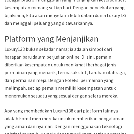
kesempatan menang setiap hari. Dengan pendekatan yang
bijaksana, kita akan menyelami lebih dalam dunia Luxury138
dan menggali peluang yang ditawarkannya.
Platform yang Menjanjikan
Luxury138 bukan sekadar nama; ia adalah simbol dari
harapan baru dalam perjudian online. Di sini, pemain
diberikan kesempatan untuk menikmati berbagai jenis
permainan yang menarik, termasuk slot, taruhan olahraga,
dan permainan meja. Dengan koleksi permainan yang
melimpah, setiap pemain memiliki kesempatan untuk
menemukan sesuatu yang sesuai dengan selera mereka.
Apa yang membedakan Luxury138 dari platform lainnya
adalah komitmen mereka untuk memberikan pengalaman
yang aman dan nyaman. Dengan menggunakan teknologi