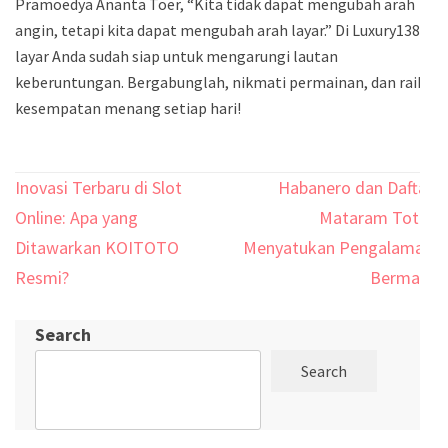
Pramoedya Ananta Toer, “Kita tidak dapat mengubah arah
angin, tetapi kita dapat mengubah arah layar.” Di Luxury138,
layar Anda sudah siap untuk mengarungi lautan
keberuntungan. Bergabunglah, nikmati permainan, dan raih
kesempatan menang setiap hari!
Post
Inovasi Terbaru di Slot
Habanero dan Daftar
navigation
Online: Apa yang
Mataram Toto:
Ditawarkan KOITOTO
Menyatukan Pengalaman
Resmi?
Bermain
Search
Search