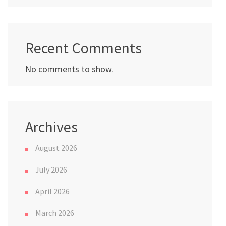
Recent Comments
No comments to show.
Archives
August 2026
July 2026
April 2026
March 2026