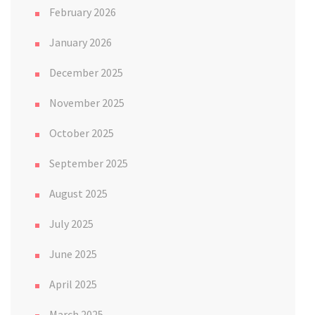
February 2026
January 2026
December 2025
November 2025
October 2025
September 2025
August 2025
July 2025
June 2025
April 2025
March 2025