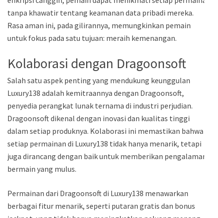
enkripsi canggih, pemain dapat menikmati setiap permainan
tanpa khawatir tentang keamanan data pribadi mereka.
Rasa aman ini, pada gilirannya, memungkinkan pemain
untuk fokus pada satu tujuan: meraih kemenangan.
Kolaborasi dengan Dragoonsoft
Salah satu aspek penting yang mendukung keunggulan
Luxury138 adalah kemitraannya dengan Dragoonsoft,
penyedia perangkat lunak ternama di industri perjudian.
Dragoonsoft dikenal dengan inovasi dan kualitas tinggi
dalam setiap produknya. Kolaborasi ini memastikan bahwa
setiap permainan di Luxury138 tidak hanya menarik, tetapi
juga dirancang dengan baik untuk memberikan pengalaman
bermain yang mulus.
Permainan dari Dragoonsoft di Luxury138 menawarkan
berbagai fitur menarik, seperti putaran gratis dan bonus