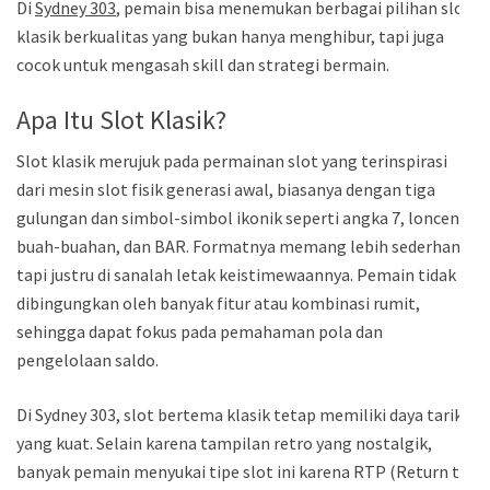
Di
Sydney 303
, pemain bisa menemukan berbagai pilihan slot
klasik berkualitas yang bukan hanya menghibur, tapi juga
cocok untuk mengasah skill dan strategi bermain.
Apa Itu Slot Klasik?
Slot klasik merujuk pada permainan slot yang terinspirasi
dari mesin slot fisik generasi awal, biasanya dengan tiga
gulungan dan simbol-simbol ikonik seperti angka 7, lonceng,
buah-buahan, dan BAR. Formatnya memang lebih sederhana,
tapi justru di sanalah letak keistimewaannya. Pemain tidak
dibingungkan oleh banyak fitur atau kombinasi rumit,
sehingga dapat fokus pada pemahaman pola dan
pengelolaan saldo.
Di Sydney 303, slot bertema klasik tetap memiliki daya tarik
yang kuat. Selain karena tampilan retro yang nostalgik,
banyak pemain menyukai tipe slot ini karena RTP (Return to