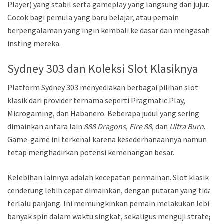
Player) yang stabil serta gameplay yang langsung dan jujur.
Cocok bagi pemula yang baru belajar, atau pemain
berpengalaman yang ingin kembali ke dasar dan mengasah
insting mereka.
Sydney 303 dan Koleksi Slot Klasiknya
Platform Sydney 303 menyediakan berbagai pilihan slot
klasik dari provider ternama seperti Pragmatic Play,
Microgaming, dan Habanero. Beberapa judul yang sering
dimainkan antara lain
888 Dragons
,
Fire 88
, dan
Ultra Burn
.
Game-game ini terkenal karena kesederhanaannya namun
tetap menghadirkan potensi kemenangan besar.
Kelebihan lainnya adalah kecepatan permainan. Slot klasik
cenderung lebih cepat dimainkan, dengan putaran yang tidak
terlalu panjang. Ini memungkinkan pemain melakukan lebih
banyak spin dalam waktu singkat, sekaligus menguji strategi