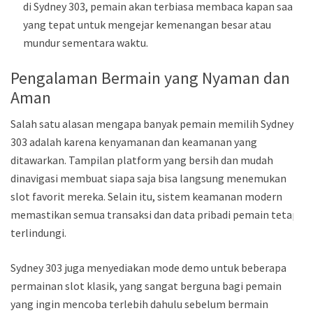
di Sydney 303, pemain akan terbiasa membaca kapan saat
yang tepat untuk mengejar kemenangan besar atau
mundur sementara waktu.
Pengalaman Bermain yang Nyaman dan
Aman
Salah satu alasan mengapa banyak pemain memilih Sydney
303 adalah karena kenyamanan dan keamanan yang
ditawarkan. Tampilan platform yang bersih dan mudah
dinavigasi membuat siapa saja bisa langsung menemukan
slot favorit mereka. Selain itu, sistem keamanan modern
memastikan semua transaksi dan data pribadi pemain tetap
terlindungi.
Sydney 303 juga menyediakan mode demo untuk beberapa
permainan slot klasik, yang sangat berguna bagi pemain
yang ingin mencoba terlebih dahulu sebelum bermain