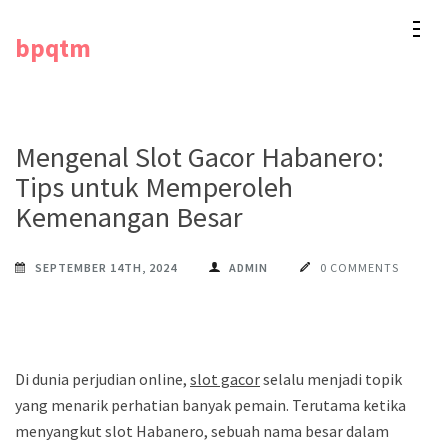
Skip
bpqtm
to
content
(Press
Enter)
Mengenal Slot Gacor Habanero:
Tips untuk Memperoleh
Kemenangan Besar
SEPTEMBER 14TH, 2024
ADMIN
0 COMMENTS
Di dunia perjudian online,
slot gacor
selalu menjadi topik
yang menarik perhatian banyak pemain. Terutama ketika
menyangkut slot Habanero, sebuah nama besar dalam