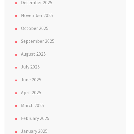
December 2025
November 2025
October 2025
September 2025
August 2025
July 2025
June 2025
April 2025
March 2025
February 2025
January 2025