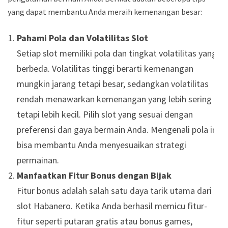
yang dapat membantu Anda meraih kemenangan besar:
Pahami Pola dan Volatilitas Slot
Setiap slot memiliki pola dan tingkat volatilitas yang
berbeda. Volatilitas tinggi berarti kemenangan
mungkin jarang tetapi besar, sedangkan volatilitas
rendah menawarkan kemenangan yang lebih sering
tetapi lebih kecil. Pilih slot yang sesuai dengan
preferensi dan gaya bermain Anda. Mengenali pola ini
bisa membantu Anda menyesuaikan strategi
permainan.
Manfaatkan Fitur Bonus dengan Bijak
Fitur bonus adalah salah satu daya tarik utama dari
slot Habanero. Ketika Anda berhasil memicu fitur-
fitur seperti putaran gratis atau bonus games,