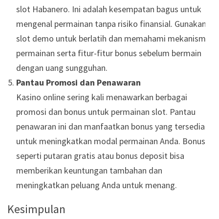
slot Habanero. Ini adalah kesempatan bagus untuk
mengenal permainan tanpa risiko finansial. Gunakan
slot demo untuk berlatih dan memahami mekanisme
permainan serta fitur-fitur bonus sebelum bermain
dengan uang sungguhan.
Pantau Promosi dan Penawaran
Kasino online sering kali menawarkan berbagai
promosi dan bonus untuk permainan slot. Pantau
penawaran ini dan manfaatkan bonus yang tersedia
untuk meningkatkan modal permainan Anda. Bonus
seperti putaran gratis atau bonus deposit bisa
memberikan keuntungan tambahan dan
meningkatkan peluang Anda untuk menang.
Kesimpulan