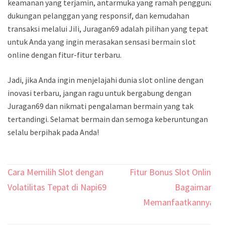
keamanan yang terjamin, antarmuka yang ramah pengguna,
dukungan pelanggan yang responsif, dan kemudahan
transaksi melalui JiIi, Juragan69 adalah pilihan yang tepat
untuk Anda yang ingin merasakan sensasi bermain slot
online dengan fitur-fitur terbaru.
Jadi, jika Anda ingin menjelajahi dunia slot online dengan
inovasi terbaru, jangan ragu untuk bergabung dengan
Juragan69 dan nikmati pengalaman bermain yang tak
tertandingi. Selamat bermain dan semoga keberuntungan
selalu berpihak pada Anda!
Post
Cara Memilih Slot dengan
Fitur Bonus Slot Online:
navigation
Volatilitas Tepat di Napi69
Bagaimana
Memanfaatkannya?