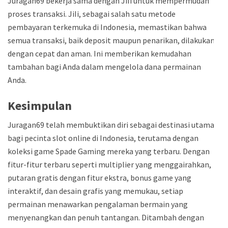
Juragan69 bekerja sama dengan JiIi untuk mempermudah
proses transaksi. JiIi, sebagai salah satu metode
pembayaran terkemuka di Indonesia, memastikan bahwa
semua transaksi, baik deposit maupun penarikan, dilakukan
dengan cepat dan aman. Ini memberikan kemudahan
tambahan bagi Anda dalam mengelola dana permainan
Anda.
Kesimpulan
Juragan69 telah membuktikan diri sebagai destinasi utama
bagi pecinta slot online di Indonesia, terutama dengan
koleksi game Spade Gaming mereka yang terbaru. Dengan
fitur-fitur terbaru seperti multiplier yang menggairahkan,
putaran gratis dengan fitur ekstra, bonus game yang
interaktif, dan desain grafis yang memukau, setiap
permainan menawarkan pengalaman bermain yang
menyenangkan dan penuh tantangan. Ditambah dengan