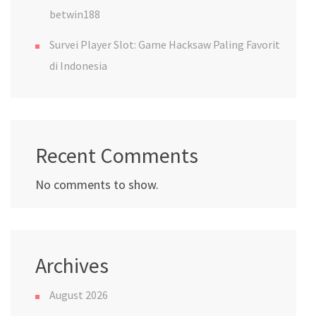
betwin188
Survei Player Slot: Game Hacksaw Paling Favorit
di Indonesia
Recent Comments
No comments to show.
Archives
August 2026