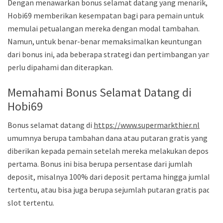
Dengan menawarkan bonus selamat datang yang menarik,
Hobi69 memberikan kesempatan bagi para pemain untuk
memulai petualangan mereka dengan modal tambahan.
Namun, untuk benar-benar memaksimalkan keuntungan
dari bonus ini, ada beberapa strategi dan pertimbangan yang
perlu dipahami dan diterapkan.
Memahami Bonus Selamat Datang di
Hobi69
Bonus selamat datang di
https://www.supermarkthier.nl
umumnya berupa tambahan dana atau putaran gratis yang
diberikan kepada pemain setelah mereka melakukan deposit
pertama. Bonus ini bisa berupa persentase dari jumlah
deposit, misalnya 100% dari deposit pertama hingga jumlah
tertentu, atau bisa juga berupa sejumlah putaran gratis pada
slot tertentu.