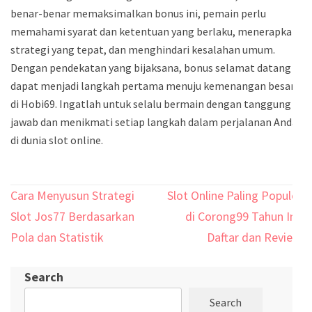
benar-benar memaksimalkan bonus ini, pemain perlu
memahami syarat dan ketentuan yang berlaku, menerapkan
strategi yang tepat, dan menghindari kesalahan umum.
Dengan pendekatan yang bijaksana, bonus selamat datang
dapat menjadi langkah pertama menuju kemenangan besar
di Hobi69. Ingatlah untuk selalu bermain dengan tanggung
jawab dan menikmati setiap langkah dalam perjalanan Anda
di dunia slot online.
Post
Cara Menyusun Strategi
Slot Online Paling Populer
navigation
Slot Jos77 Berdasarkan
di Corong99 Tahun Ini:
Pola dan Statistik
Daftar dan Review
Search
Search