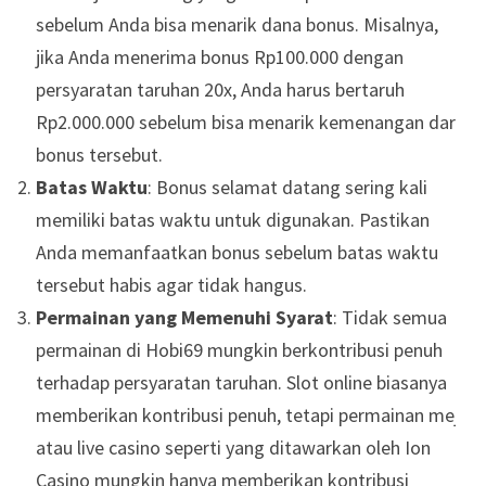
sebelum Anda bisa menarik dana bonus. Misalnya,
jika Anda menerima bonus Rp100.000 dengan
persyaratan taruhan 20x, Anda harus bertaruh
Rp2.000.000 sebelum bisa menarik kemenangan dari
bonus tersebut.
Batas Waktu
: Bonus selamat datang sering kali
memiliki batas waktu untuk digunakan. Pastikan
Anda memanfaatkan bonus sebelum batas waktu
tersebut habis agar tidak hangus.
Permainan yang Memenuhi Syarat
: Tidak semua
permainan di Hobi69 mungkin berkontribusi penuh
terhadap persyaratan taruhan. Slot online biasanya
memberikan kontribusi penuh, tetapi permainan meja
atau live casino seperti yang ditawarkan oleh Ion
Casino mungkin hanya memberikan kontribusi