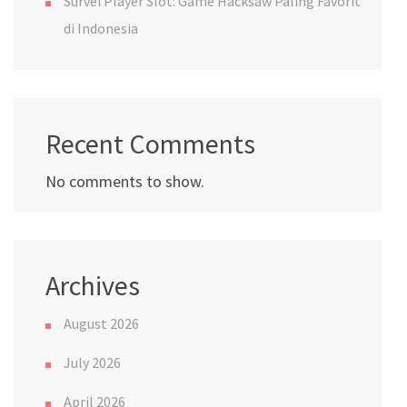
Survei Player Slot: Game Hacksaw Paling Favorit
di Indonesia
Recent Comments
No comments to show.
Archives
August 2026
July 2026
April 2026