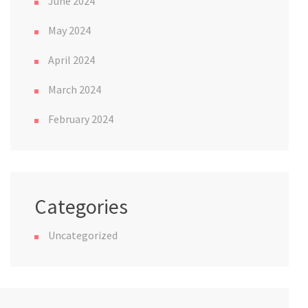
June 2024
May 2024
April 2024
March 2024
February 2024
Categories
Uncategorized