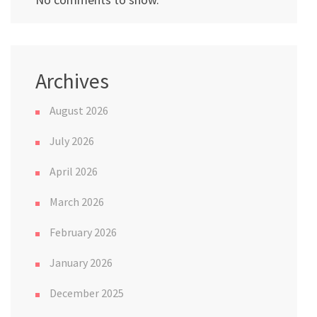
Archives
August 2026
July 2026
April 2026
March 2026
February 2026
January 2026
December 2025