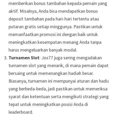
memberikan bonus tambahan kepada pemain yang
aktif. Misalnya, Anda bisa mendapatkan bonus
deposit tambahan pada hari-hari tertentu atau
putaran gratis setiap minggunya. Pastikan untuk
memanfaatkan promosi ini dengan baik untuk
meningkatkan kesempatan menang Anda tanpa
harus mengeluarkan banyak modal.
Turnamen Slot
: Jos77 juga sering mengadakan
turnamen slot yang menarik, di mana pemain dapat
bersaing untuk memenangkan hadiah besar.
Biasanya, turnamen ini mempunyai aturan dan hadiah
yang berbeda-beda, jadi pastikan untuk memeriksa
syarat dan ketentuan serta mengikuti strategi yang
tepat untuk meningkatkan posisi Anda di
leaderboard.