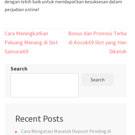
dengan lebih baik untuk mendapatkan kesuksesan dalam
perjudian online!
Post
Cara Meningkatkan
Bonus dan Promosi Terbaik
navigation
Peluang Menang di Slot
di Kocok69 Slot yang Harus
Samurai69
Diketahui
Search
Search
Recent Posts
Cara Mengatasi Masalah Deposit Pending di