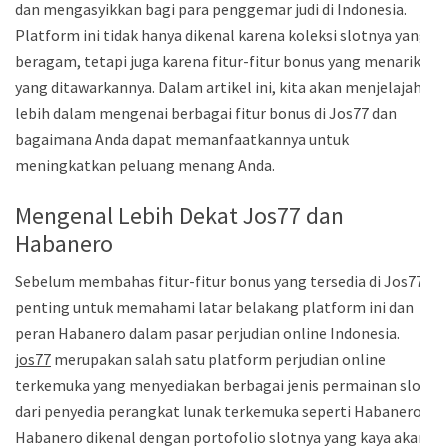
dan mengasyikkan bagi para penggemar judi di Indonesia.
Platform ini tidak hanya dikenal karena koleksi slotnya yang
beragam, tetapi juga karena fitur-fitur bonus yang menarik
yang ditawarkannya. Dalam artikel ini, kita akan menjelajahi
lebih dalam mengenai berbagai fitur bonus di Jos77 dan
bagaimana Anda dapat memanfaatkannya untuk
meningkatkan peluang menang Anda.
Mengenal Lebih Dekat Jos77 dan
Habanero
Sebelum membahas fitur-fitur bonus yang tersedia di Jos77,
penting untuk memahami latar belakang platform ini dan
peran Habanero dalam pasar perjudian online Indonesia.
jos77
merupakan salah satu platform perjudian online
terkemuka yang menyediakan berbagai jenis permainan slot
dari penyedia perangkat lunak terkemuka seperti Habanero.
Habanero dikenal dengan portofolio slotnya yang kaya akan