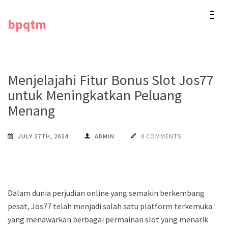
Skip
bpqtm
to
content
(Press
Enter)
Menjelajahi Fitur Bonus Slot Jos77
untuk Meningkatkan Peluang
Menang
JULY 27TH, 2024
ADMIN
0 COMMENTS
Dalam dunia perjudian online yang semakin berkembang
pesat, Jos77 telah menjadi salah satu platform terkemuka
yang menawarkan berbagai permainan slot yang menarik