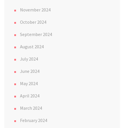
November 2024
October 2024
September 2024
August 2024
July 2024
June 2024
May 2024
April 2024
March 2024
February 2024