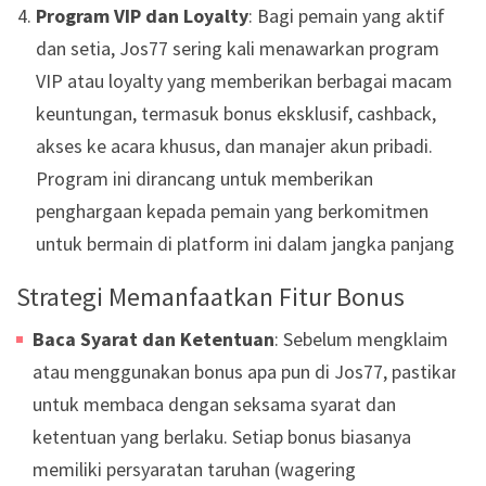
Program VIP dan Loyalty
: Bagi pemain yang aktif
dan setia, Jos77 sering kali menawarkan program
VIP atau loyalty yang memberikan berbagai macam
keuntungan, termasuk bonus eksklusif, cashback,
akses ke acara khusus, dan manajer akun pribadi.
Program ini dirancang untuk memberikan
penghargaan kepada pemain yang berkomitmen
untuk bermain di platform ini dalam jangka panjang.
Strategi Memanfaatkan Fitur Bonus
Baca Syarat dan Ketentuan
: Sebelum mengklaim
atau menggunakan bonus apa pun di Jos77, pastikan
untuk membaca dengan seksama syarat dan
ketentuan yang berlaku. Setiap bonus biasanya
memiliki persyaratan taruhan (wagering