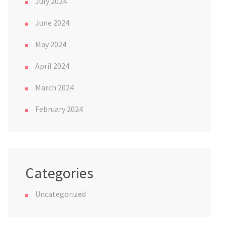
July 2024
June 2024
May 2024
April 2024
March 2024
February 2024
Categories
Uncategorized