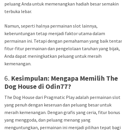
peluang Anda untuk memenangkan hadiah besar semakin
terbuka lebar.
Namun, seperti halnya permainan slot lainnya,
keberuntungan tetap menjadi faktor utama dalam
permainan ini. Tetapi dengan pemahaman yang baik tentang
fitur-fitur permainan dan pengelolaan taruhan yang bijak,
Anda dapat meningkatkan peluang untuk meraih
kemenangan.
6.
Kesimpulan: Mengapa Memilih The
Dog House di Odin77?
The Dog House dari Pragmatic Play adalah permainan slot
yang penuh dengan keseruan dan peluang besar untuk
meraih kemenangan. Dengan grafis yang ceria, fitur bonus
yang menggoda, dan peluang menang yang
menguntungkan, permainan ini menjadi pilihan tepat bagi