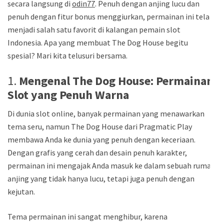
secara langsung di
odin77
. Penuh dengan anjing lucu dan
penuh dengan fitur bonus menggiurkan, permainan ini telah
menjadi salah satu favorit di kalangan pemain slot
Indonesia. Apa yang membuat The Dog House begitu
spesial? Mari kita telusuri bersama.
1.
Mengenal The Dog House: Permainan
Slot yang Penuh Warna
Di dunia slot online, banyak permainan yang menawarkan
tema seru, namun The Dog House dari Pragmatic Play
membawa Anda ke dunia yang penuh dengan keceriaan.
Dengan grafis yang cerah dan desain penuh karakter,
permainan ini mengajak Anda masuk ke dalam sebuah rumah
anjing yang tidak hanya lucu, tetapi juga penuh dengan
kejutan.
Tema permainan ini sangat menghibur, karena