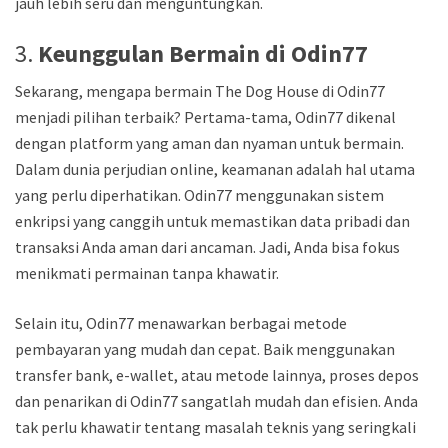
jauh lebih seru dan menguntungkan.
3.
Keunggulan Bermain di Odin77
Sekarang, mengapa bermain The Dog House di Odin77
menjadi pilihan terbaik? Pertama-tama, Odin77 dikenal
dengan platform yang aman dan nyaman untuk bermain.
Dalam dunia perjudian online, keamanan adalah hal utama
yang perlu diperhatikan. Odin77 menggunakan sistem
enkripsi yang canggih untuk memastikan data pribadi dan
transaksi Anda aman dari ancaman. Jadi, Anda bisa fokus
menikmati permainan tanpa khawatir.
Selain itu, Odin77 menawarkan berbagai metode
pembayaran yang mudah dan cepat. Baik menggunakan
transfer bank, e-wallet, atau metode lainnya, proses deposit
dan penarikan di Odin77 sangatlah mudah dan efisien. Anda
tak perlu khawatir tentang masalah teknis yang seringkali