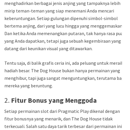
menghadirkan berbagai jenis anjing yang tampaknya lebih
mirip teman-teman yang siap menemani Anda mencari
keberuntungan. Setiap gulungan dipenuhi simbol-simbol
bertema anjing, dari yang lucu hingga yang menggemaskan.
Dan ketika Anda memenangkan putaran, tak hanya rasa puas
yang Anda dapatkan, tetapi juga sebuah kegembiraan yang
datang dari keunikan visual yang ditawarkan.
Tentu saja, di balik grafis ceria ini, ada peluang untuk meraih
hadiah besar. The Dog House bukan hanya permainan yang
menghibur, tapi juga sangat menguntungkan, terutama bagi
mereka yang beruntung.
2.
Fitur Bonus yang Menggoda
Setiap permainan slot dari Pragmatic Play dikenal dengan
fitur bonusnya yang menarik, dan The Dog House tidak
terkecuali. Salah satu daya tarik terbesar dari permainan ini