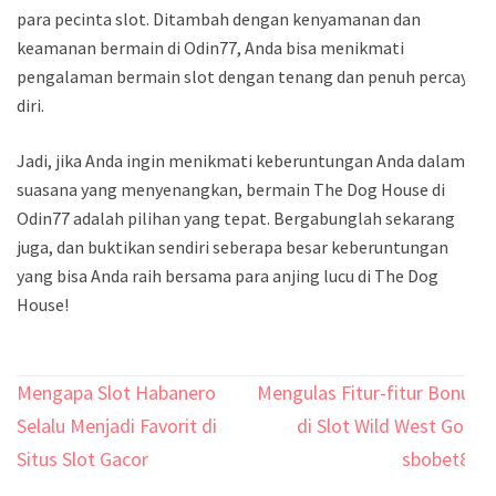
para pecinta slot. Ditambah dengan kenyamanan dan
keamanan bermain di Odin77, Anda bisa menikmati
pengalaman bermain slot dengan tenang dan penuh percaya
diri.
Jadi, jika Anda ingin menikmati keberuntungan Anda dalam
suasana yang menyenangkan, bermain The Dog House di
Odin77 adalah pilihan yang tepat. Bergabunglah sekarang
juga, dan buktikan sendiri seberapa besar keberuntungan
yang bisa Anda raih bersama para anjing lucu di The Dog
House!
Post
Mengapa Slot Habanero
Mengulas Fitur-fitur Bonus
navigation
Selalu Menjadi Favorit di
di Slot Wild West Gold
Situs Slot Gacor​
sbobet88