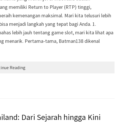
g memiliki Return to Player (RTP) tinggi,
eraih kemenangan maksimal. Mari kita telusuri lebih
sa menjadi langkah yang tepat bagi Anda. 1.
 lebih jauh tentang game slot, mari kita lihat apa
ng menarik. Pertama-tama, Batman138 dikenal
inue Reading
land: Dari Sejarah hingga Kini