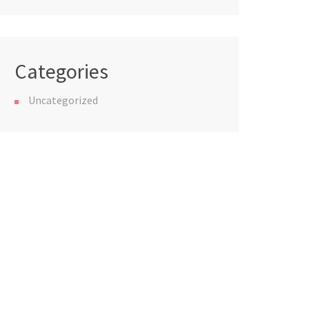
Categories
Uncategorized