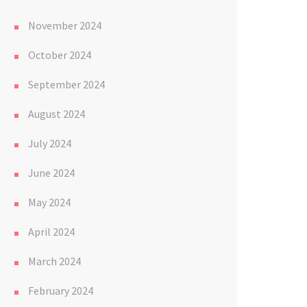
November 2024
October 2024
September 2024
August 2024
July 2024
June 2024
May 2024
April 2024
March 2024
February 2024