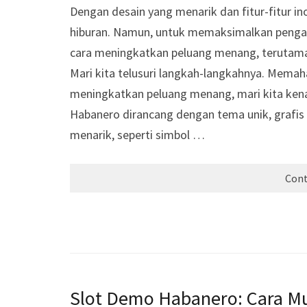
Dengan desain yang menarik dan fitur-fitur in
hiburan. Namun, untuk memaksimalkan pengal
cara meningkatkan peluang menang, terutama
Mari kita telusuri langkah-langkahnya. Mema
meningkatkan peluang menang, mari kita kenal
Habanero dirancang dengan tema unik, grafis b
menarik, seperti simbol …
Cont
Slot Demo Habanero: Cara Mu