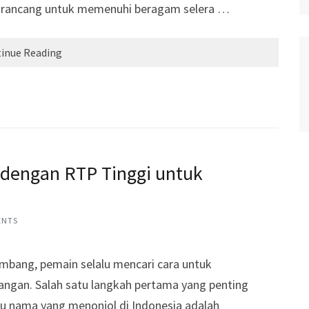
 dirancang untuk memenuhi beragam selera …
inue Reading
dengan RTP Tinggi untuk
ENTS
embang, pemain selalu mencari cara untuk
gan. Salah satu langkah pertama yang penting
tu nama yang menonjol di Indonesia adalah