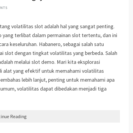
ENTS
ng volatilitas slot adalah hal yang sangat penting.
 yang terlibat dalam permainan slot tertentu, dan ini
ra keseluruhan. Habanero, sebagai salah satu
lot dengan tingkat volatilitas yang berbeda. Salah
 adalah melalui slot demo. Mari kita eksplorasi
alat yang efektif untuk memahami volatilitas
 membahas lebih lanjut, penting untuk memahami apa
 umum, volatilitas dapat dibedakan menjadi tiga
inue Reading