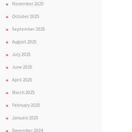
November 2025
October 2025
September 2025
August 2025
July 2025
June 2025
April 2025
March 2025
February 2025
January 2025
December 2024