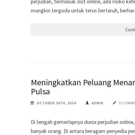
perjudian, termasuk slot online, ada risiko ke
mungkin tergoda untuk terus bertaruh, berhar
Cont
Meningkatkan Peluang Menang
Pulsa
OCTOBER 24TH, 2024
ADMIN
0 COMM
Di tengah gemerlapnya dunia perjudian online
banyak orang. Di antara beragam penyedia pe