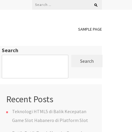
Search
for:
SAMPLE PAGE
Search
Search
Recent Posts
Teknologi HTML5 di Balik Kecepatan
Game Slot Habanero di Platform Slot