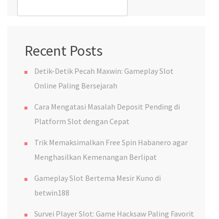
Recent Posts
Detik-Detik Pecah Maxwin: Gameplay Slot
Online Paling Bersejarah
Cara Mengatasi Masalah Deposit Pending di
Platform Slot dengan Cepat
Trik Memaksimalkan Free Spin Habanero agar
Menghasilkan Kemenangan Berlipat
Gameplay Slot Bertema Mesir Kuno di
betwin188
Survei Player Slot: Game Hacksaw Paling Favorit