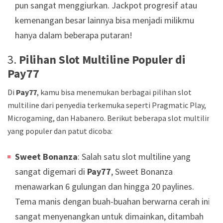
pun sangat menggiurkan. Jackpot progresif atau
kemenangan besar lainnya bisa menjadi milikmu
hanya dalam beberapa putaran!
3.
Pilihan Slot Multiline Populer di
Pay77
Di
Pay77
, kamu bisa menemukan berbagai pilihan slot
multiline dari penyedia terkemuka seperti Pragmatic Play,
Microgaming, dan Habanero. Berikut beberapa slot multiline
yang populer dan patut dicoba:
Sweet Bonanza
: Salah satu slot multiline yang
sangat digemari di
Pay77
, Sweet Bonanza
menawarkan 6 gulungan dan hingga 20 paylines.
Tema manis dengan buah-buahan berwarna cerah ini
sangat menyenangkan untuk dimainkan, ditambah