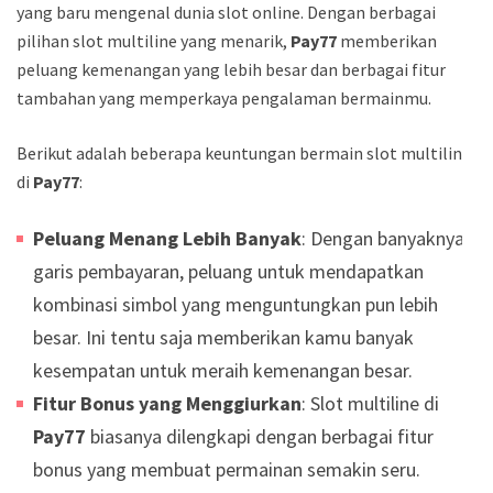
yang baru mengenal dunia slot online. Dengan berbagai
pilihan slot multiline yang menarik,
Pay77
memberikan
peluang kemenangan yang lebih besar dan berbagai fitur
tambahan yang memperkaya pengalaman bermainmu.
Berikut adalah beberapa keuntungan bermain slot multiline
di
Pay77
:
Peluang Menang Lebih Banyak
: Dengan banyaknya
garis pembayaran, peluang untuk mendapatkan
kombinasi simbol yang menguntungkan pun lebih
besar. Ini tentu saja memberikan kamu banyak
kesempatan untuk meraih kemenangan besar.
Fitur Bonus yang Menggiurkan
: Slot multiline di
Pay77
biasanya dilengkapi dengan berbagai fitur
bonus yang membuat permainan semakin seru.