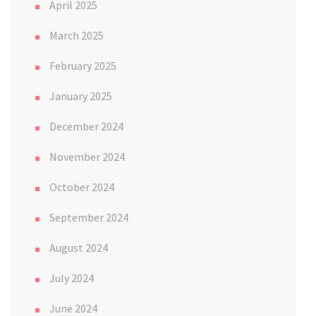
April 2025
March 2025
February 2025
January 2025
December 2024
November 2024
October 2024
September 2024
August 2024
July 2024
June 2024