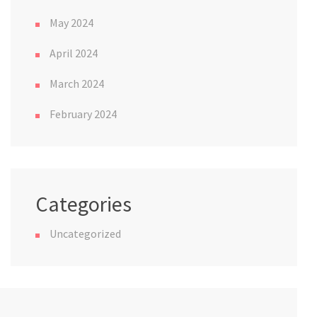
May 2024
April 2024
March 2024
February 2024
Categories
Uncategorized