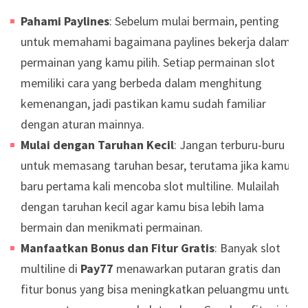
Pahami Paylines
: Sebelum mulai bermain, penting
untuk memahami bagaimana paylines bekerja dalam
permainan yang kamu pilih. Setiap permainan slot
memiliki cara yang berbeda dalam menghitung
kemenangan, jadi pastikan kamu sudah familiar
dengan aturan mainnya.
Mulai dengan Taruhan Kecil
: Jangan terburu-buru
untuk memasang taruhan besar, terutama jika kamu
baru pertama kali mencoba slot multiline. Mulailah
dengan taruhan kecil agar kamu bisa lebih lama
bermain dan menikmati permainan.
Manfaatkan Bonus dan Fitur Gratis
: Banyak slot
multiline di
Pay77
menawarkan putaran gratis dan
fitur bonus yang bisa meningkatkan peluangmu untuk