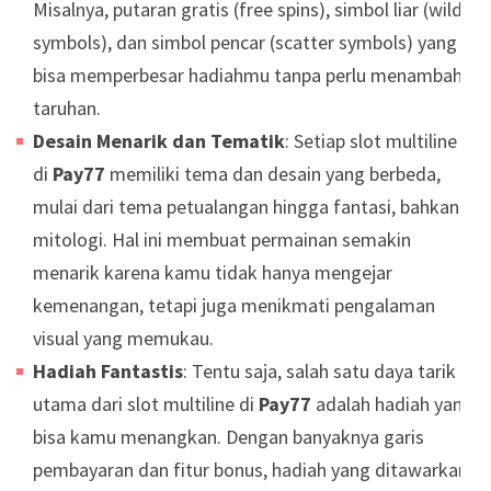
Misalnya, putaran gratis (free spins), simbol liar (wild
symbols), dan simbol pencar (scatter symbols) yang
bisa memperbesar hadiahmu tanpa perlu menambah
taruhan.
Desain Menarik dan Tematik
: Setiap slot multiline
di
Pay77
memiliki tema dan desain yang berbeda,
mulai dari tema petualangan hingga fantasi, bahkan
mitologi. Hal ini membuat permainan semakin
menarik karena kamu tidak hanya mengejar
kemenangan, tetapi juga menikmati pengalaman
visual yang memukau.
Hadiah Fantastis
: Tentu saja, salah satu daya tarik
utama dari slot multiline di
Pay77
adalah hadiah yang
bisa kamu menangkan. Dengan banyaknya garis
pembayaran dan fitur bonus, hadiah yang ditawarkan