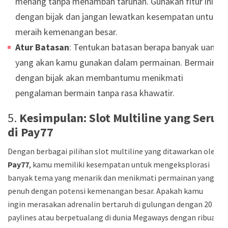
menang tanpa menambah taruhan. Gunakan fitur ini
dengan bijak dan jangan lewatkan kesempatan untuk
meraih kemenangan besar.
Atur Batasan
: Tentukan batasan berapa banyak uang
yang akan kamu gunakan dalam permainan. Bermain
dengan bijak akan membantumu menikmati
pengalaman bermain tanpa rasa khawatir.
5.
Kesimpulan: Slot Multiline yang Seru
di Pay77
Dengan berbagai pilihan slot multiline yang ditawarkan oleh
Pay77
, kamu memiliki kesempatan untuk mengeksplorasi
banyak tema yang menarik dan menikmati permainan yang
penuh dengan potensi kemenangan besar. Apakah kamu
ingin merasakan adrenalin bertaruh di gulungan dengan 20
paylines atau berpetualang di dunia Megaways dengan ribuan