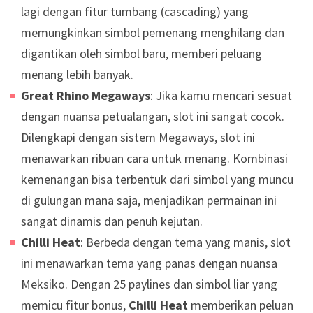
lagi dengan fitur tumbang (cascading) yang
memungkinkan simbol pemenang menghilang dan
digantikan oleh simbol baru, memberi peluang
menang lebih banyak.
Great Rhino Megaways
: Jika kamu mencari sesuatu
dengan nuansa petualangan, slot ini sangat cocok.
Dilengkapi dengan sistem Megaways, slot ini
menawarkan ribuan cara untuk menang. Kombinasi
kemenangan bisa terbentuk dari simbol yang muncul
di gulungan mana saja, menjadikan permainan ini
sangat dinamis dan penuh kejutan.
Chilli Heat
: Berbeda dengan tema yang manis, slot
ini menawarkan tema yang panas dengan nuansa
Meksiko. Dengan 25 paylines dan simbol liar yang
memicu fitur bonus,
Chilli Heat
memberikan peluang