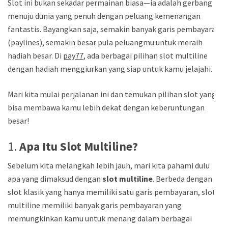
Slot ini bukan sekadar permainan biasa—ia adalah gerbang
menuju dunia yang penuh dengan peluang kemenangan
fantastis. Bayangkan saja, semakin banyak garis pembayaran
(paylines), semakin besar pula peluangmu untuk meraih
hadiah besar. Di
pay77
, ada berbagai pilihan slot multiline
dengan hadiah menggiurkan yang siap untuk kamu jelajahi.
Mari kita mulai perjalanan ini dan temukan pilihan slot yang
bisa membawa kamu lebih dekat dengan keberuntungan
besar!
1.
Apa Itu Slot Multiline?
Sebelum kita melangkah lebih jauh, mari kita pahami dulu
apa yang dimaksud dengan
slot multiline
. Berbeda dengan
slot klasik yang hanya memiliki satu garis pembayaran, slot
multiline memiliki banyak garis pembayaran yang
memungkinkan kamu untuk menang dalam berbagai