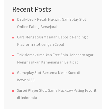
Recent Posts
Detik-Detik Pecah Maxwin: Gameplay Slot
Online Paling Bersejarah
Cara Mengatasi Masalah Deposit Pending di
Platform Slot dengan Cepat
Trik Memaksimalkan Free Spin Habanero agar
Menghasilkan Kemenangan Berlipat
Gameplay Slot Bertema Mesir Kuno di
betwin188
Survei Player Slot: Game Hacksaw Paling Favorit
di Indonesia