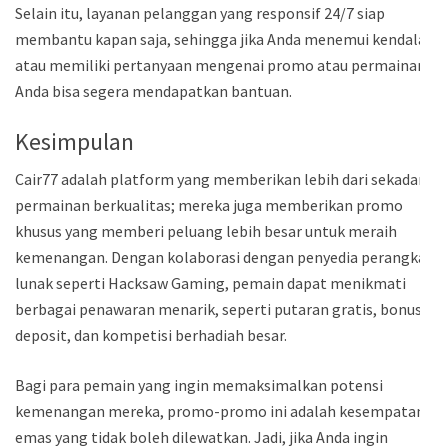
Selain itu, layanan pelanggan yang responsif 24/7 siap
membantu kapan saja, sehingga jika Anda menemui kendala
atau memiliki pertanyaan mengenai promo atau permainan,
Anda bisa segera mendapatkan bantuan.
Kesimpulan
Cair77 adalah platform yang memberikan lebih dari sekadar
permainan berkualitas; mereka juga memberikan promo
khusus yang memberi peluang lebih besar untuk meraih
kemenangan. Dengan kolaborasi dengan penyedia perangkat
lunak seperti Hacksaw Gaming, pemain dapat menikmati
berbagai penawaran menarik, seperti putaran gratis, bonus
deposit, dan kompetisi berhadiah besar.
Bagi para pemain yang ingin memaksimalkan potensi
kemenangan mereka, promo-promo ini adalah kesempatan
emas yang tidak boleh dilewatkan. Jadi, jika Anda ingin