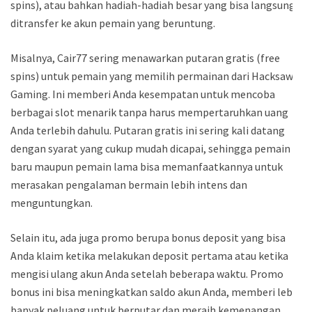
spins), atau bahkan hadiah-hadiah besar yang bisa langsung
ditransfer ke akun pemain yang beruntung.
Misalnya, Cair77 sering menawarkan putaran gratis (free
spins) untuk pemain yang memilih permainan dari Hacksaw
Gaming. Ini memberi Anda kesempatan untuk mencoba
berbagai slot menarik tanpa harus mempertaruhkan uang
Anda terlebih dahulu. Putaran gratis ini sering kali datang
dengan syarat yang cukup mudah dicapai, sehingga pemain
baru maupun pemain lama bisa memanfaatkannya untuk
merasakan pengalaman bermain lebih intens dan
menguntungkan.
Selain itu, ada juga promo berupa bonus deposit yang bisa
Anda klaim ketika melakukan deposit pertama atau ketika
mengisi ulang akun Anda setelah beberapa waktu. Promo
bonus ini bisa meningkatkan saldo akun Anda, memberi lebih
banyak peluang untuk berputar dan meraih kemenangan.