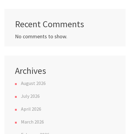
Recent Comments
No comments to show.
Archives
August 2026
July 2026
April 2026
March 2026