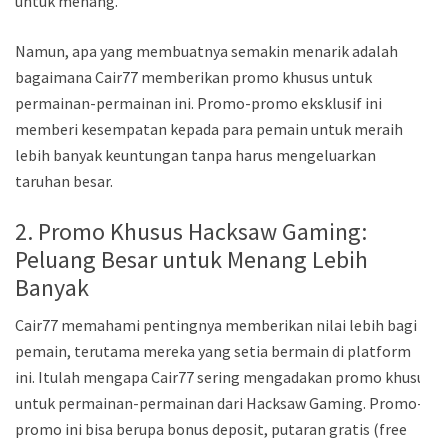
untuk menang.
Namun, apa yang membuatnya semakin menarik adalah
bagaimana Cair77 memberikan promo khusus untuk
permainan-permainan ini. Promo-promo eksklusif ini
memberi kesempatan kepada para pemain untuk meraih
lebih banyak keuntungan tanpa harus mengeluarkan
taruhan besar.
2. Promo Khusus Hacksaw Gaming:
Peluang Besar untuk Menang Lebih
Banyak
Cair77 memahami pentingnya memberikan nilai lebih bagi
pemain, terutama mereka yang setia bermain di platform
ini. Itulah mengapa Cair77 sering mengadakan promo khusus
untuk permainan-permainan dari Hacksaw Gaming. Promo-
promo ini bisa berupa bonus deposit, putaran gratis (free