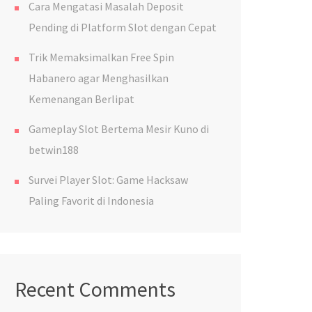
Cara Mengatasi Masalah Deposit
Pending di Platform Slot dengan Cepat
Trik Memaksimalkan Free Spin
Habanero agar Menghasilkan
Kemenangan Berlipat
Gameplay Slot Bertema Mesir Kuno di
betwin188
Survei Player Slot: Game Hacksaw
Paling Favorit di Indonesia
Recent Comments