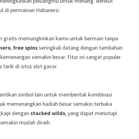
 meningkatkan peluangmu untuk menang. Berikut
ul di permainan Habanero:
ran gratis memungkinkan kamu untuk bermain tanpa
nero
,
free spins
seringkali datang dengan tambahan
emenangan semakin besar. Fitur ini sangat populer
tarik di situs slot gacor.
antikan simbol lain untuk membentuk kombinasi
ntuk memenangkan hadiah besar semakin terbuka
ngkapi dengan
stacked wilds
, yang dapat menutupi
emakin mudah diraih.