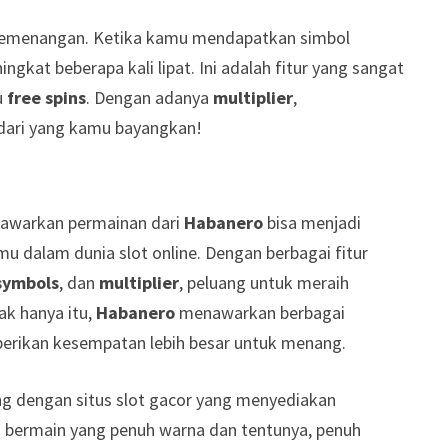
kemenangan. Ketika kamu mendapatkan simbol
ngkat beberapa kali lipat. Ini adalah fitur yang sangat
u
free spins
. Dengan adanya
multiplier
,
 dari yang kamu bayangkan!
awarkan permainan dari
Habanero
bisa menjadi
u dalam dunia slot online. Dengan berbagai fitur
symbols
, dan
multiplier
, peluang untuk meraih
ak hanya itu,
Habanero
menawarkan berbagai
erikan kesempatan lebih besar untuk menang.
g dengan situs slot gacor yang menyediakan
bermain yang penuh warna dan tentunya, penuh