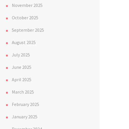
November 2025
October 2025
September 2025
August 2025
July 2025
June 2025
April 2025
March 2025
February 2025
January 2025