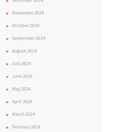
December 2024
November 2024
October 2024
September 2024
August 2024
July 2024
June 2024
May 2024
April 2024
March 2024
February 2024