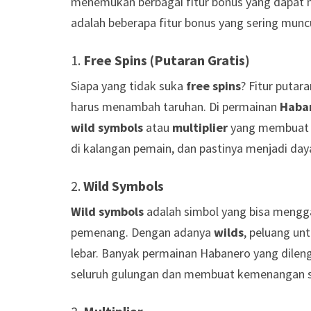
menemukan berbagai fitur bonus yang dapat
adalah beberapa fitur bonus yang sering munc
1.
Free Spins (Putaran Gratis)
Siapa yang tidak suka
free spins
? Fitur puta
harus menambah taruhan. Di permainan
Haba
wild symbols
atau
multiplier
yang membuat k
di kalangan pemain, dan pastinya menjadi daya 
2.
Wild Symbols
Wild symbols
adalah simbol yang bisa mengg
pemenang. Dengan adanya
wilds
, peluang u
lebar. Banyak permainan Habanero yang dile
seluruh gulungan dan membuat kemenangan s