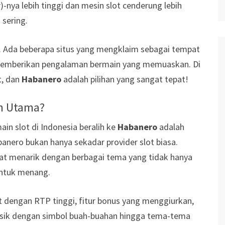
nya lebih tinggi dan mesin slot cenderung lebih
sering.
a. Ada beberapa situs yang mengklaim sebagai tempat
r memberikan pengalaman bermain yang memuaskan. Di
t, dan
Habanero
adalah pilihan yang sangat tepat!
n Utama?
n slot di Indonesia beralih ke
Habanero
adalah
banero bukan hanya sekadar provider slot biasa.
at menarik dengan berbagai tema yang tidak hanya
untuk menang.
t dengan RTP tinggi, fitur bonus yang menggiurkan,
lasik dengan simbol buah-buahan hingga tema-tema