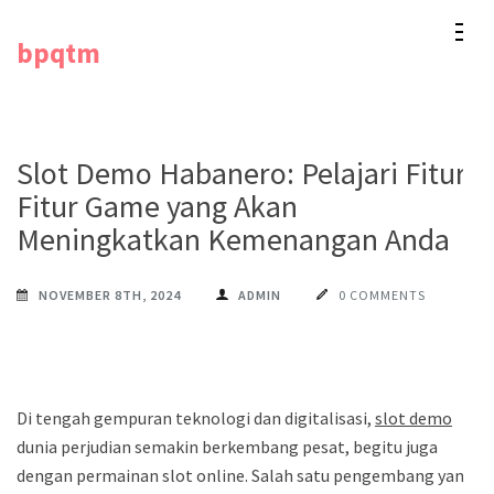
Skip
bpqtm
to
content
(Press
Enter)
Slot Demo Habanero: Pelajari Fitur-
Fitur Game yang Akan
Meningkatkan Kemenangan Anda
NOVEMBER 8TH, 2024
ADMIN
0 COMMENTS
Di tengah gempuran teknologi dan digitalisasi,
slot demo
dunia perjudian semakin berkembang pesat, begitu juga
dengan permainan slot online. Salah satu pengembang yang