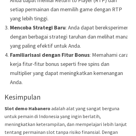
Anda dapat menilai Return to Player (RTP) dari
setiap permainan dan memilih game dengan RTP
yang lebih tinggi.
Mencoba Strategi Baru
: Anda dapat bereksperimen
dengan berbagai strategi taruhan dan melihat mana
yang paling efektif untuk Anda.
Familiarisasi dengan Fitur Bonus
: Memahami cara
kerja fitur-fitur bonus seperti free spins dan
multiplier yang dapat meningkatkan kemenangan
Anda.
Kesimpulan
Slot demo Habanero
adalah alat yang sangat berguna
untuk pemain di Indonesia yang ingin berlatih,
meningkatkan keterampilan, dan mempelajari lebih lanjut
tentang permainan slot tanpa risiko finansial. Dengan