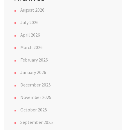
August 2026
July 2026
April 2026
March 2026
February 2026
January 2026
December 2025
November 2025
October 2025
September 2025