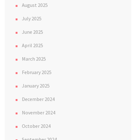
August 2025
July 2025
June 2025
April 2025
March 2025
February 2025
January 2025
December 2024
November 2024
October 2024
September 2024