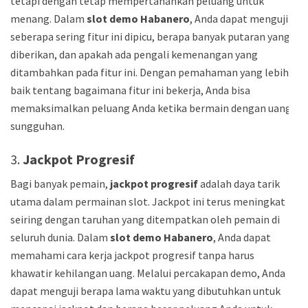
tetapi dengan tetap mempertahankan peluang untuk
menang. Dalam
slot demo Habanero
, Anda dapat menguji
seberapa sering fitur ini dipicu, berapa banyak putaran yang
diberikan, dan apakah ada pengali kemenangan yang
ditambahkan pada fitur ini. Dengan pemahaman yang lebih
baik tentang bagaimana fitur ini bekerja, Anda bisa
memaksimalkan peluang Anda ketika bermain dengan uang
sungguhan.
3.
Jackpot Progresif
Bagi banyak pemain,
jackpot progresif
adalah daya tarik
utama dalam permainan slot. Jackpot ini terus meningkat
seiring dengan taruhan yang ditempatkan oleh pemain di
seluruh dunia. Dalam
slot demo Habanero
, Anda dapat
memahami cara kerja jackpot progresif tanpa harus
khawatir kehilangan uang. Melalui percakapan demo, Anda
dapat menguji berapa lama waktu yang dibutuhkan untuk