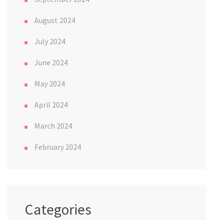
August 2024
July 2024
June 2024
May 2024
April 2024
March 2024
February 2024
Categories