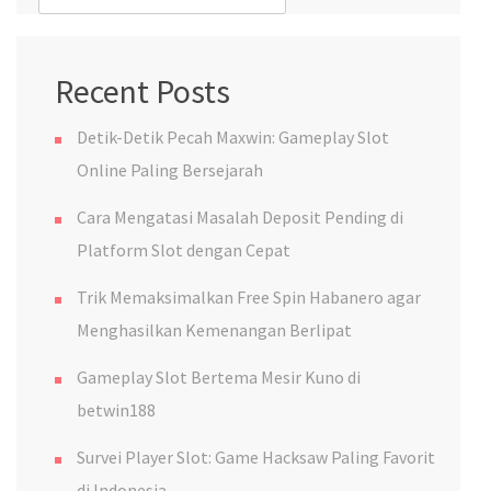
Recent Posts
Detik-Detik Pecah Maxwin: Gameplay Slot
Online Paling Bersejarah
Cara Mengatasi Masalah Deposit Pending di
Platform Slot dengan Cepat
Trik Memaksimalkan Free Spin Habanero agar
Menghasilkan Kemenangan Berlipat
Gameplay Slot Bertema Mesir Kuno di
betwin188
Survei Player Slot: Game Hacksaw Paling Favorit
di Indonesia