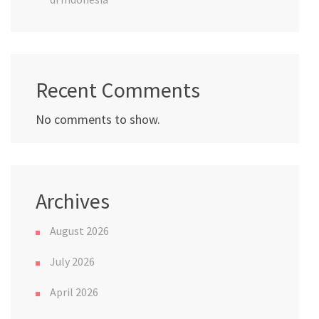
Recent Comments
No comments to show.
Archives
August 2026
July 2026
April 2026