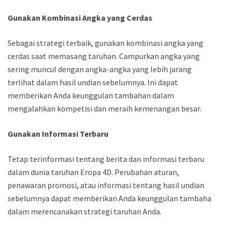
Gunakan Kombinasi Angka yang Cerdas
Sebagai strategi terbaik, gunakan kombinasi angka yang
cerdas saat memasang taruhan. Campurkan angka yang
sering muncul dengan angka-angka yang lebih jarang
terlihat dalam hasil undian sebelumnya. Ini dapat
memberikan Anda keunggulan tambahan dalam
mengalahkan kompetisi dan meraih kemenangan besar.
Gunakan Informasi Terbaru
Tetap terinformasi tentang berita dan informasi terbaru
dalam dunia taruhan Eropa 4D. Perubahan aturan,
penawaran promosi, atau informasi tentang hasil undian
sebelumnya dapat memberikan Anda keunggulan tambahan
dalam merencanakan strategi taruhan Anda.