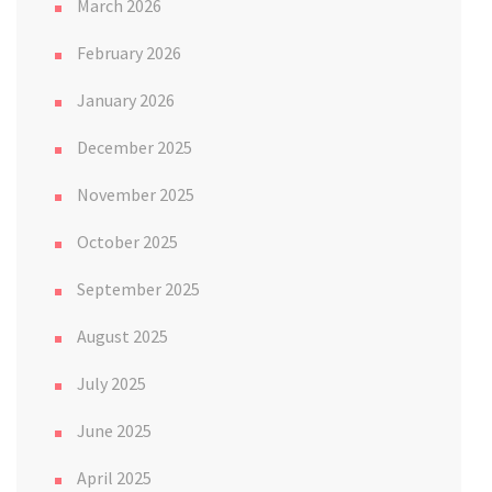
March 2026
February 2026
January 2026
December 2025
November 2025
October 2025
September 2025
August 2025
July 2025
June 2025
April 2025