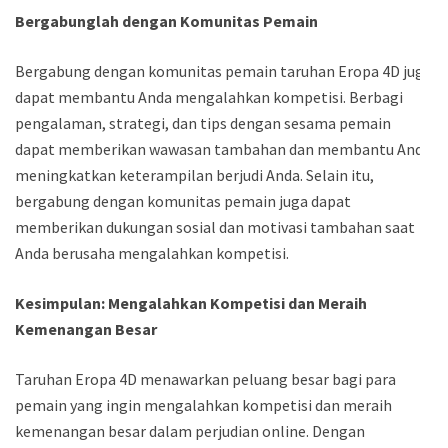
Bergabunglah dengan Komunitas Pemain
Bergabung dengan komunitas pemain taruhan Eropa 4D juga
dapat membantu Anda mengalahkan kompetisi. Berbagi
pengalaman, strategi, dan tips dengan sesama pemain
dapat memberikan wawasan tambahan dan membantu Anda
meningkatkan keterampilan berjudi Anda. Selain itu,
bergabung dengan komunitas pemain juga dapat
memberikan dukungan sosial dan motivasi tambahan saat
Anda berusaha mengalahkan kompetisi.
Kesimpulan: Mengalahkan Kompetisi dan Meraih
Kemenangan Besar
Taruhan Eropa 4D menawarkan peluang besar bagi para
pemain yang ingin mengalahkan kompetisi dan meraih
kemenangan besar dalam perjudian online. Dengan