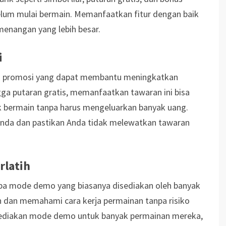
 sebelum mulai bermain. Memanfaatkan fitur dengan baik
enangan yang lebih besar.
i
an promosi yang dapat membantu meningkatkan
gga putaran gratis, memanfaatkan tawaran ini bisa
 bermain tanpa harus mengeluarkan banyak uang.
n Anda dan pastikan Anda tidak melewatkan tawaran
rlatih
ba mode demo yang biasanya disediakan oleh banyak
ih dan memahami cara kerja permainan tanpa risiko
ediakan mode demo untuk banyak permainan mereka,