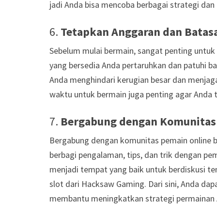
jadi Anda bisa mencoba berbagai strategi dan
6.
Tetapkan Anggaran dan Batas
Sebelum mulai bermain, sangat penting untu
yang bersedia Anda pertaruhkan dan patuhi 
Anda menghindari kerugian besar dan menjaga 
waktu untuk bermain juga penting agar Anda t
7.
Bergabung dengan Komunitas
Bergabung dengan komunitas pemain online b
berbagi pengalaman, tips, dan trik dengan pema
menjadi tempat yang baik untuk berdiskusi t
slot dari Hacksaw Gaming. Dari sini, Anda 
membantu meningkatkan strategi permainan 