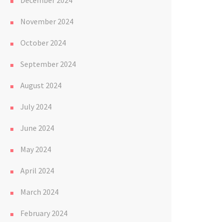
December 2024
November 2024
October 2024
September 2024
August 2024
July 2024
June 2024
May 2024
April 2024
March 2024
February 2024