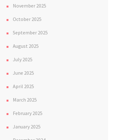
November 2025
October 2025
September 2025
August 2025
July 2025
June 2025
April 2025
March 2025
February 2025
January 2025