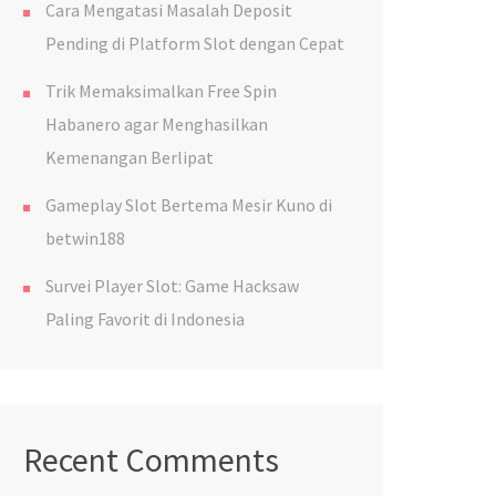
Cara Mengatasi Masalah Deposit
Pending di Platform Slot dengan Cepat
Trik Memaksimalkan Free Spin
Habanero agar Menghasilkan
Kemenangan Berlipat
Gameplay Slot Bertema Mesir Kuno di
betwin188
Survei Player Slot: Game Hacksaw
Paling Favorit di Indonesia
Recent Comments