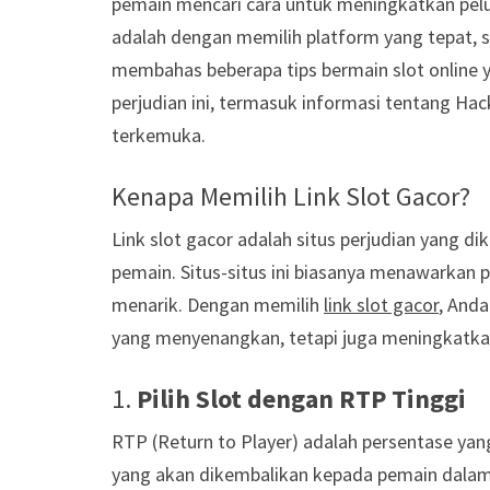
pemain mencari cara untuk meningkatkan pel
adalah dengan memilih platform yang tepat, sepe
membahas beberapa tips bermain slot online 
perjudian ini, termasuk informasi tentang Ha
terkemuka.
Kenapa Memilih Link Slot Gacor?
Link slot gacor adalah situs perjudian yang
pemain. Situs-situs ini biasanya menawarkan 
menarik. Dengan memilih
link slot gacor
, And
yang menyenangkan, tetapi juga meningkatka
1.
Pilih Slot dengan RTP Tinggi
RTP (Return to Player) adalah persentase yan
yang akan dikembalikan kepada pemain dalam j