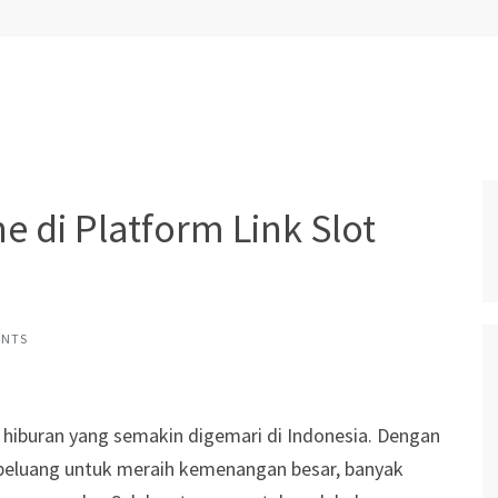
e di Platform Link Slot
ENTS
k hiburan yang semakin digemari di Indonesia. Dengan
 peluang untuk meraih kemenangan besar, banyak