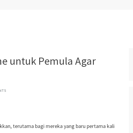
ine untuk Pemula Agar
NTS
kkan, terutama bagi mereka yang baru pertama kali