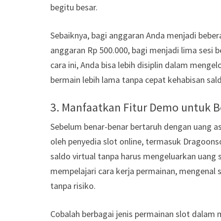
begitu besar.
Sebaiknya, bagi anggaran Anda menjadi beberap
anggaran Rp 500.000, bagi menjadi lima sesi 
cara ini, Anda bisa lebih disiplin dalam meng
bermain lebih lama tanpa cepat kehabisan sal
3. Manfaatkan Fitur Demo untuk B
Sebelum benar-benar bertaruh dengan uang as
oleh penyedia slot online, termasuk Dragoo
saldo virtual tanpa harus mengeluarkan uang
mempelajari cara kerja permainan, mengenal 
tanpa risiko.
Cobalah berbagai jenis permainan slot dala