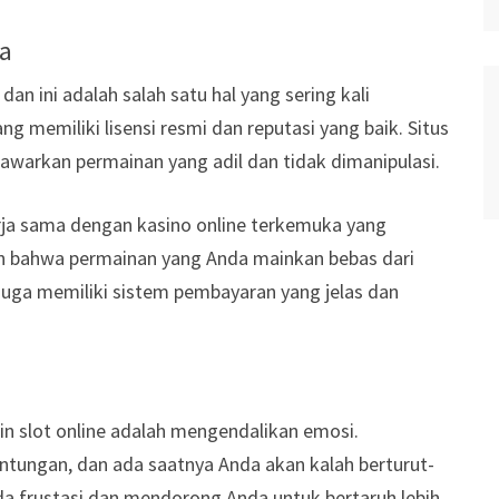
ya
dan ini adalah salah satu hal yang sering kali
ng memiliki lisensi resmi dan reputasi yang baik. Situs
nawarkan permainan yang adil dan tidak dimanipulasi.
ja sama dengan kasino online terkemuka yang
n bahwa permainan yang Anda mainkan bebas dari
 juga memiliki sistem pembayaran yang jelas dan
in slot online adalah mengendalikan emosi.
ntungan, dan ada saatnya Anda akan kalah berturut-
a frustasi dan mendorong Anda untuk bertaruh lebih