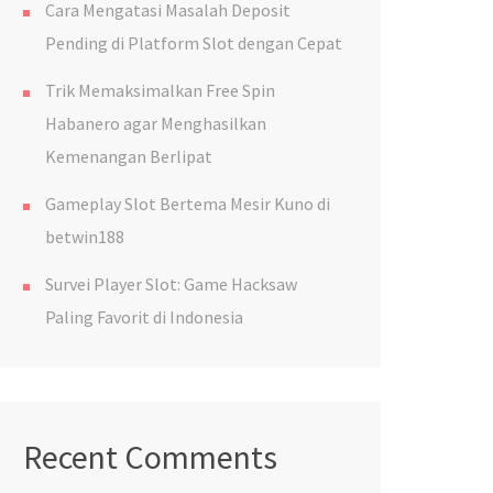
Cara Mengatasi Masalah Deposit
Pending di Platform Slot dengan Cepat
Trik Memaksimalkan Free Spin
Habanero agar Menghasilkan
Kemenangan Berlipat
Gameplay Slot Bertema Mesir Kuno di
betwin188
Survei Player Slot: Game Hacksaw
Paling Favorit di Indonesia
Recent Comments