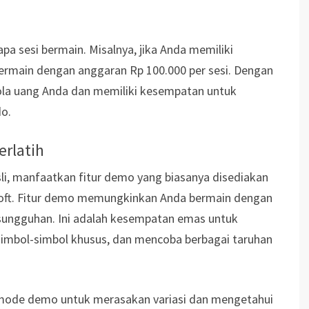
a sesi bermain. Misalnya, jika Anda memiliki
bermain dengan anggaran Rp 100.000 per sesi. Dengan
elola uang Anda dan memiliki kesempatan untuk
do.
erlatih
li, manfaatkan fitur demo yang biasanya disediakan
nsoft. Fitur demo memungkinkan Anda bermain dengan
 sungguhan. Ini adalah kesempatan emas untuk
simbol-simbol khusus, dan mencoba berbagai taruhan
m mode demo untuk merasakan variasi dan mengetahui