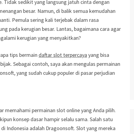
. Tidak sedikit yang langsung jatuh cinta dengan
kemenangan besar. Namun, di balik semua kemudahan
nti. Pemula sering kali terjebak dalam rasa
ung pada kerugian besar. Lantas, bagaimana cara agar
engalami kerugian yang menyakitkan?
rapa tips bermain
daftar slot terpercaya
yang bisa
bijak. Sebagai contoh, saya akan mengulas permainan
onsoft, yang sudah cukup populer di pasar perjudian
ar memahami permainan slot online yang Anda pilih.
skipun konsep dasar hampir selalu sama. Salah satu
 di Indonesia adalah Dragoonsoft. Slot yang mereka