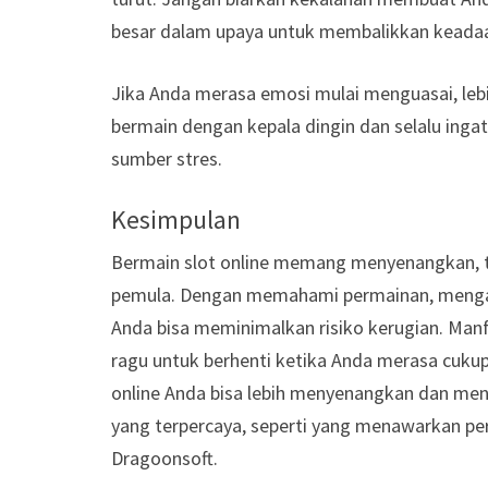
besar dalam upaya untuk membalikkan keada
Jika Anda merasa emosi mulai menguasai, lebih
bermain dengan kepala dingin dan selalu ingat
sumber stres.
Kesimpulan
Bermain slot online memang menyenangkan, t
pemula. Dengan memahami permainan, mengatu
Anda bisa meminimalkan risiko kerugian. Manfa
ragu untuk berhenti ketika Anda merasa cukup
online Anda bisa lebih menyenangkan dan meng
yang terpercaya, seperti yang menawarkan pe
Dragoonsoft.