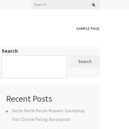
Search
for:
SAMPLE PAGE
Search
Search
Recent Posts
Detik-Detik Pecah Maxwin: Gameplay
Slot Online Paling Bersejarah