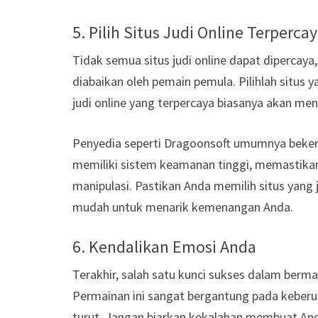
5. Pilih Situs Judi Online Terperca
Tidak semua situs judi online dapat dipercaya, 
diabaikan oleh pemain pemula. Pilihlah situs ya
judi online yang terpercaya biasanya akan me
Penyedia seperti Dragoonsoft umumnya beker
memiliki sistem keamanan tinggi, memastika
manipulasi. Pastikan Anda memilih situs yang
mudah untuk menarik kemenangan Anda.
6. Kendalikan Emosi Anda
Terakhir, salah satu kunci sukses dalam berma
Permainan ini sangat bergantung pada keberu
turut. Jangan biarkan kekalahan membuat And