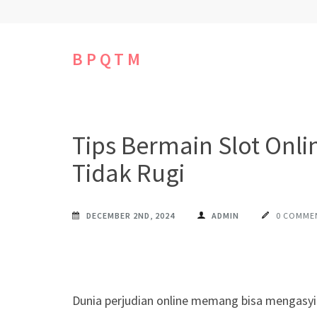
Skip
to
content
BPQTM
(Press
Enter)
Tips Bermain Slot Onl
Tidak Rugi
DECEMBER 2ND, 2024
ADMIN
0 COMME
Dunia perjudian online memang bisa mengasyi