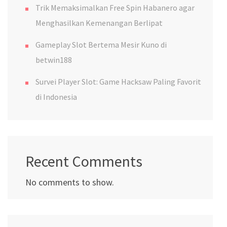
Trik Memaksimalkan Free Spin Habanero agar
Menghasilkan Kemenangan Berlipat
Gameplay Slot Bertema Mesir Kuno di
betwin188
Survei Player Slot: Game Hacksaw Paling Favorit
di Indonesia
Recent Comments
No comments to show.