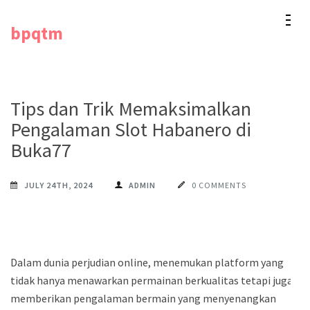
Skip
bpqtm
to
content
(Press
Enter)
Tips dan Trik Memaksimalkan
Pengalaman Slot Habanero di
Buka77
JULY 24TH, 2024
ADMIN
0 COMMENTS
Dalam dunia perjudian online, menemukan platform yang
tidak hanya menawarkan permainan berkualitas tetapi juga
memberikan pengalaman bermain yang menyenangkan