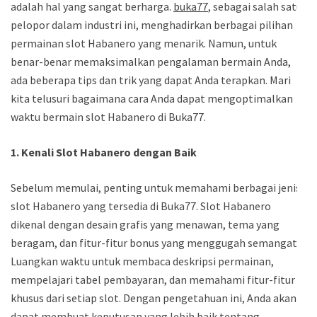
adalah hal yang sangat berharga.
buka77
, sebagai salah satu
pelopor dalam industri ini, menghadirkan berbagai pilihan
permainan slot Habanero yang menarik. Namun, untuk
benar-benar memaksimalkan pengalaman bermain Anda,
ada beberapa tips dan trik yang dapat Anda terapkan. Mari
kita telusuri bagaimana cara Anda dapat mengoptimalkan
waktu bermain slot Habanero di Buka77.
1. Kenali Slot Habanero dengan Baik
Sebelum memulai, penting untuk memahami berbagai jenis
slot Habanero yang tersedia di Buka77. Slot Habanero
dikenal dengan desain grafis yang menawan, tema yang
beragam, dan fitur-fitur bonus yang menggugah semangat.
Luangkan waktu untuk membaca deskripsi permainan,
mempelajari tabel pembayaran, dan memahami fitur-fitur
khusus dari setiap slot. Dengan pengetahuan ini, Anda akan
dapat membuat keputusan yang lebih baik tentang