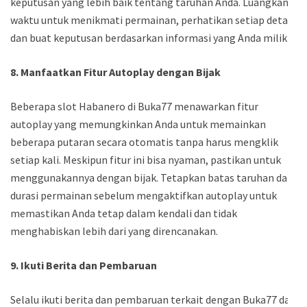
keputusan yang lebih baik tentang taruhan Anda. Luangkan
waktu untuk menikmati permainan, perhatikan setiap detail,
dan buat keputusan berdasarkan informasi yang Anda miliki.
8. Manfaatkan Fitur Autoplay dengan Bijak
Beberapa slot Habanero di Buka77 menawarkan fitur
autoplay yang memungkinkan Anda untuk memainkan
beberapa putaran secara otomatis tanpa harus mengklik
setiap kali. Meskipun fitur ini bisa nyaman, pastikan untuk
menggunakannya dengan bijak. Tetapkan batas taruhan dan
durasi permainan sebelum mengaktifkan autoplay untuk
memastikan Anda tetap dalam kendali dan tidak
menghabiskan lebih dari yang direncanakan.
9. Ikuti Berita dan Pembaruan
Selalu ikuti berita dan pembaruan terkait dengan Buka77 dan