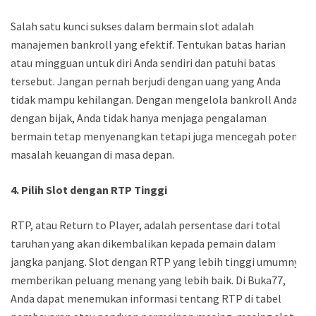
Salah satu kunci sukses dalam bermain slot adalah
manajemen bankroll yang efektif. Tentukan batas harian
atau mingguan untuk diri Anda sendiri dan patuhi batas
tersebut. Jangan pernah berjudi dengan uang yang Anda
tidak mampu kehilangan. Dengan mengelola bankroll Anda
dengan bijak, Anda tidak hanya menjaga pengalaman
bermain tetap menyenangkan tetapi juga mencegah potensi
masalah keuangan di masa depan.
4. Pilih Slot dengan RTP Tinggi
RTP, atau Return to Player, adalah persentase dari total
taruhan yang akan dikembalikan kepada pemain dalam
jangka panjang. Slot dengan RTP yang lebih tinggi umumnya
memberikan peluang menang yang lebih baik. Di Buka77,
Anda dapat menemukan informasi tentang RTP di tabel