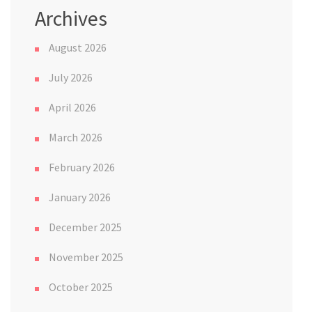
Archives
August 2026
July 2026
April 2026
March 2026
February 2026
January 2026
December 2025
November 2025
October 2025