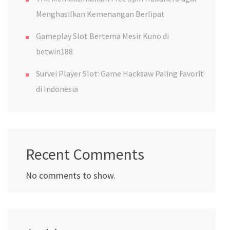
Menghasilkan Kemenangan Berlipat
Gameplay Slot Bertema Mesir Kuno di
betwin188
Survei Player Slot: Game Hacksaw Paling Favorit
di Indonesia
Recent Comments
No comments to show.