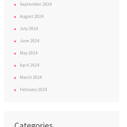
September 2024
August 2024
July 2024
June 2024
May 2024
April 2024
March 2024
February 2024
Categories