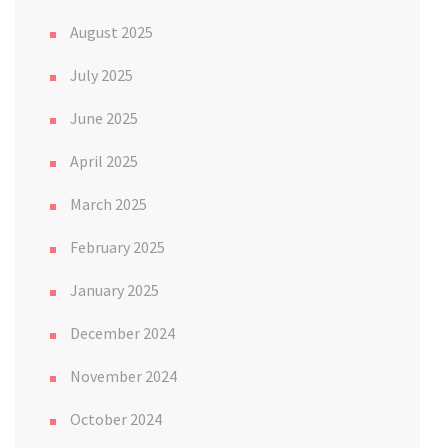
August 2025
July 2025
June 2025
April 2025
March 2025
February 2025
January 2025
December 2024
November 2024
October 2024