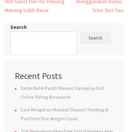
navigation
Slot Gacor Hari Ini: Peluang
Menggunakan Bonus di
Menang Lebih Besar
Situs Slot Gacor
Search
Search
Recent Posts
Detik-Detik Pecah Maxwin: Gameplay Slot
Online Paling Bersejarah
Cara Mengatasi Masalah Deposit Pending di
Platform Slot dengan Cepat
Trik Memaksimalkan Free Spin Habanero agar