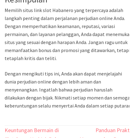
Memilih situs link slot Habanero yang terpercaya adalah
langkah penting dalam perjalanan perjudian online Anda.
Dengan memperhatikan keamanan, reputasi, variasi
permainan, dan layanan pelanggan, Anda dapat menemukan
situs yang sesuai dengan harapan Anda. Jangan ragu untuk
memanfaatkan bonus dan promosi yang ditawarkan, tetapi
tetaplah kritis dan teliti.
Dengan mengikuti tips ini, Anda akan dapat menjelajahi
dunia perjudian online dengan lebih aman dan
menyenangkan. Ingatlah bahwa perjudian haruslah
dilakukan dengan bijak. Nikmati setiap momen dan semoga
keberuntungan selalu menyertai Anda dalam setiap putaran!
Post
Keuntungan Bermain di
Panduan Praktis