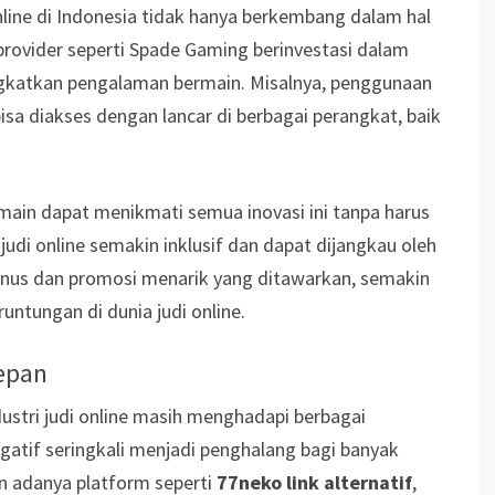
online di Indonesia tidak hanya berkembang dalam hal
 provider seperti Spade Gaming berinvestasi dalam
gkatkan pengalaman bermain. Misalnya, penggunaan
 diakses dengan lancar di berbagai perangkat, baik
emain dapat menikmati semua inovasi ini tanpa harus
udi online semakin inklusif dan dapat dijangkau oleh
onus dan promosi menarik yang ditawarkan, semakin
ntungan di dunia judi online.
epan
dustri judi online masih menghadapi berbagai
gatif seringkali menjadi penghalang bagi banyak
an adanya platform seperti
77neko link alternatif
,