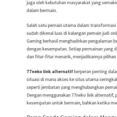
juga oleh kebutuhan masyarakat yang semaki
dalam bermain.
Salah satu pemain utama dalam transformasi 
sudah dikenal luas di kalangan pemain judi on
Gaming berhasil menghadirkan pengalaman ber
dengan kesempatan. Setiap permainan yang di
dan fitur-fitur menarik, menjadikannya piliha
77neko link alternatif
berperan penting dala
situasi di mana akses ke situs utama seringkali
seperti jembatan yang menghubungkan pemain
Dengan menggunakan 77neko link alternatif, p
kesempatan untuk bermain, bahkan ketika men