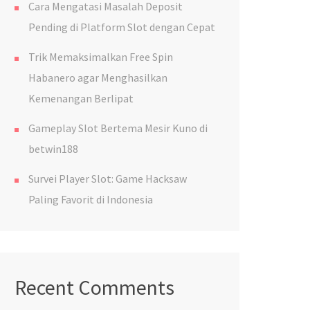
Cara Mengatasi Masalah Deposit
Pending di Platform Slot dengan Cepat
Trik Memaksimalkan Free Spin
Habanero agar Menghasilkan
Kemenangan Berlipat
Gameplay Slot Bertema Mesir Kuno di
betwin188
Survei Player Slot: Game Hacksaw
Paling Favorit di Indonesia
Recent Comments