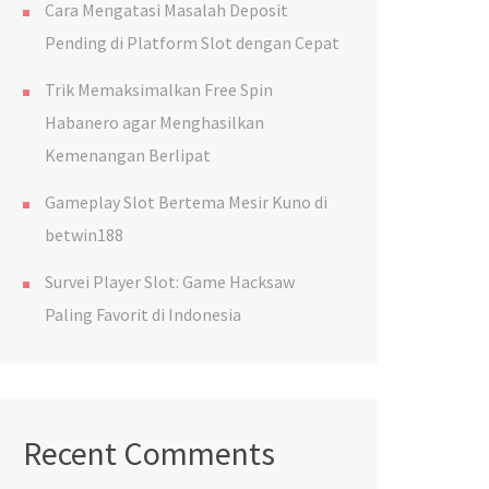
Cara Mengatasi Masalah Deposit
Pending di Platform Slot dengan Cepat
Trik Memaksimalkan Free Spin
Habanero agar Menghasilkan
Kemenangan Berlipat
Gameplay Slot Bertema Mesir Kuno di
betwin188
Survei Player Slot: Game Hacksaw
Paling Favorit di Indonesia
Recent Comments