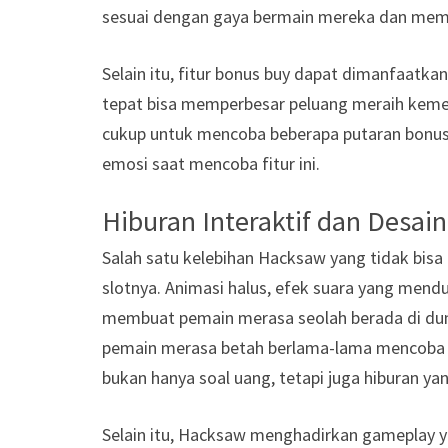
sesuai dengan gaya bermain mereka dan me
Selain itu, fitur bonus buy dapat dimanfaatka
tepat bisa memperbesar peluang meraih keme
cukup untuk mencoba beberapa putaran bonus.
emosi saat mencoba fitur ini.
Hiburan Interaktif dan Desai
Salah satu kelebihan Hacksaw yang tidak bisa d
slotnya. Animasi halus, efek suara yang mend
membuat pemain merasa seolah berada di duni
pemain merasa betah berlama-lama mencoba 
bukan hanya soal uang, tetapi juga hiburan y
Selain itu, Hacksaw menghadirkan gameplay ya