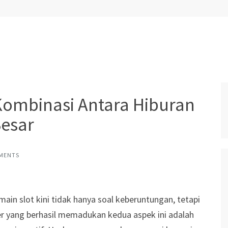
Kombinasi Antara Hiburan
esar
MENTS
ain slot kini tidak hanya soal keberuntungan, tetapi
er yang berhasil memadukan kedua aspek ini adalah