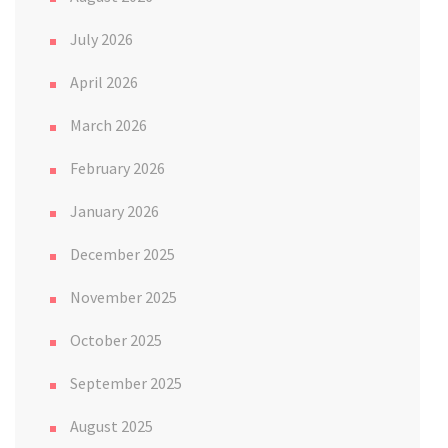
July 2026
April 2026
March 2026
February 2026
January 2026
December 2025
November 2025
October 2025
September 2025
August 2025