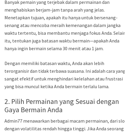
Banyak pemain yang terjebak dalam permainan dan
menghabiskan berjam-jam tanpa arah yang jelas.
Menetapkan tujuan, apakah itu hanya untuk bersenang-
senang atau mencoba meraih kemenangan dalam jangka
waktu tertentu, bisa membantu menjaga fokus Anda. Selain
itu, tentukan juga batasan waktu bermain—apakah Anda
hanya ingin bermain selama 30 menit atau 1 jam.
Dengan memiliki batasan waktu, Anda akan lebih
terorganisir dan tidak terbawa suasana. Ini adalah cara yang
sangat efektif untuk menghindari kelelahan atau frustrasi
yang bisa muncul ketika Anda bermain terlalu lama.
2. Pilih Permainan yang Sesuai dengan
Gaya Bermain Anda
Admin77 menawarkan berbagai macam permainan, dari slot
dengan volatilitas rendah hingga tinggi. Jika Anda seorang