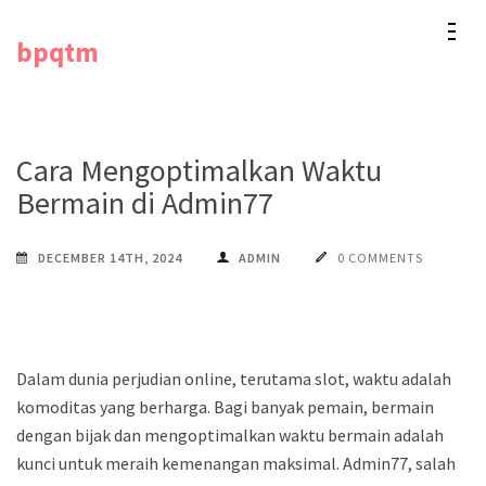
Skip
bpqtm
to
content
(Press
Enter)
Cara Mengoptimalkan Waktu
Bermain di Admin77
DECEMBER 14TH, 2024
ADMIN
0 COMMENTS
Dalam dunia perjudian online, terutama slot, waktu adalah
komoditas yang berharga. Bagi banyak pemain, bermain
dengan bijak dan mengoptimalkan waktu bermain adalah
kunci untuk meraih kemenangan maksimal. Admin77, salah