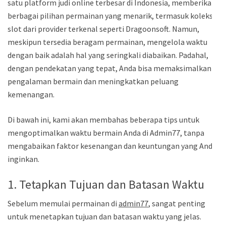
satu platform judi online terbesar di Indonesia, memberikan
berbagai pilihan permainan yang menarik, termasuk koleksi
slot dari provider terkenal seperti Dragoonsoft. Namun,
meskipun tersedia beragam permainan, mengelola waktu
dengan baik adalah hal yang seringkali diabaikan. Padahal,
dengan pendekatan yang tepat, Anda bisa memaksimalkan
pengalaman bermain dan meningkatkan peluang
kemenangan.
Di bawah ini, kami akan membahas beberapa tips untuk
mengoptimalkan waktu bermain Anda di Admin77, tanpa
mengabaikan faktor kesenangan dan keuntungan yang Anda
inginkan.
1. Tetapkan Tujuan dan Batasan Waktu
Sebelum memulai permainan di
admin77
, sangat penting
untuk menetapkan tujuan dan batasan waktu yang jelas.