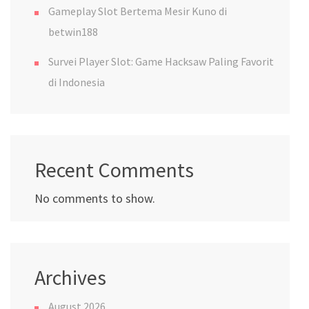
Gameplay Slot Bertema Mesir Kuno di
betwin188
Survei Player Slot: Game Hacksaw Paling Favorit
di Indonesia
Recent Comments
No comments to show.
Archives
August 2026