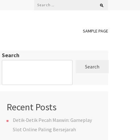
Search
for:
SAMPLE PAGE
Search
Search
Recent Posts
Detik-Detik Pecah Maxwin: Gameplay
Slot Online Paling Bersejarah