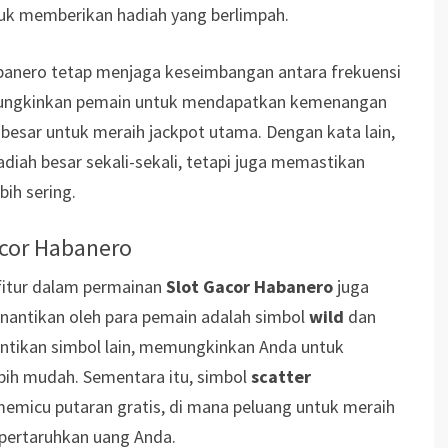
tuk memberikan hadiah yang berlimpah.
anero tetap menjaga keseimbangan antara frekuensi
mungkinkan pemain untuk mendapatkan kemenangan
besar untuk meraih jackpot utama. Dengan kata lain,
iah besar sekali-sekali, tetapi juga memastikan
ih sering.
acor Habanero
-fitur dalam permainan
Slot Gacor Habanero
juga
dinantikan oleh para pemain adalah simbol
wild
dan
ntikan simbol lain, memungkinkan Anda untuk
ih mudah. Sementara itu, simbol
scatter
micu putaran gratis, di mana peluang untuk meraih
ertaruhkan uang Anda.