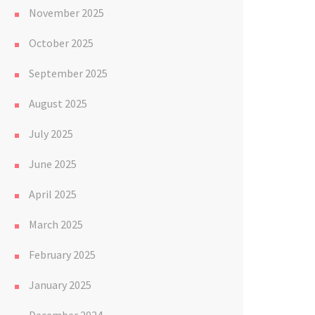
November 2025
October 2025
September 2025
August 2025
July 2025
June 2025
April 2025
March 2025
February 2025
January 2025