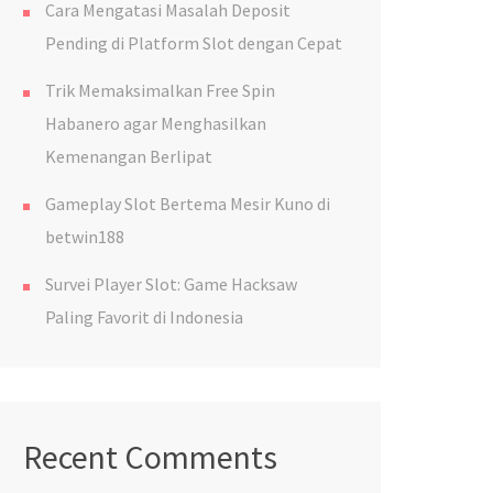
Cara Mengatasi Masalah Deposit
Pending di Platform Slot dengan Cepat
Trik Memaksimalkan Free Spin
Habanero agar Menghasilkan
Kemenangan Berlipat
Gameplay Slot Bertema Mesir Kuno di
betwin188
Survei Player Slot: Game Hacksaw
Paling Favorit di Indonesia
Recent Comments