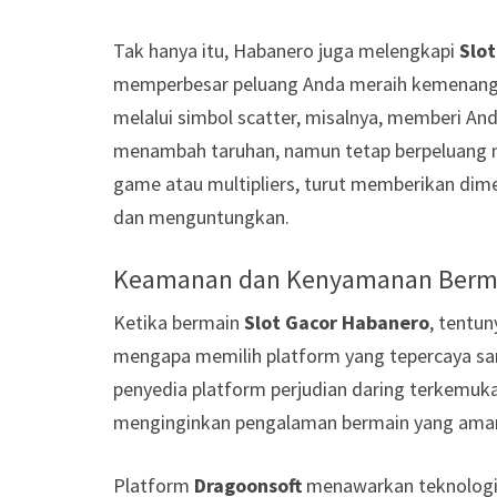
Tak hanya itu, Habanero juga melengkapi
Slo
memperbesar peluang Anda meraih kemenanga
melalui simbol scatter, misalnya, memberi A
menambah taruhan, namun tetap berpeluang me
game atau multipliers, turut memberikan dim
dan menguntungkan.
Keamanan dan Kenyamanan Bermai
Ketika bermain
Slot Gacor Habanero
, tentu
mengapa memilih platform yang tepercaya sa
penyedia platform perjudian daring terkemuk
menginginkan pengalaman bermain yang aman
Platform
Dragoonsoft
menawarkan teknologi e