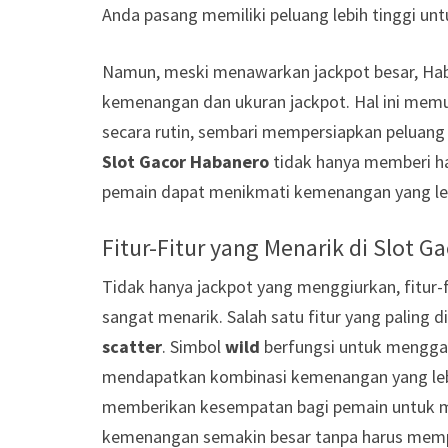
Anda pasang memiliki peluang lebih tinggi un
Namun, meski menawarkan jackpot besar, Hab
kemenangan dan ukuran jackpot. Hal ini me
secara rutin, sembari mempersiapkan peluang 
Slot Gacor Habanero
tidak hanya memberi had
pemain dapat menikmati kemenangan yang leb
Fitur-Fitur yang Menarik di Slot G
Tidak hanya jackpot yang menggiurkan, fitur
sangat menarik. Salah satu fitur yang paling 
scatter
. Simbol
wild
berfungsi untuk mengga
mendapatkan kombinasi kemenangan yang leb
memberikan kesempatan bagi pemain untuk me
kemenangan semakin besar tanpa harus memp