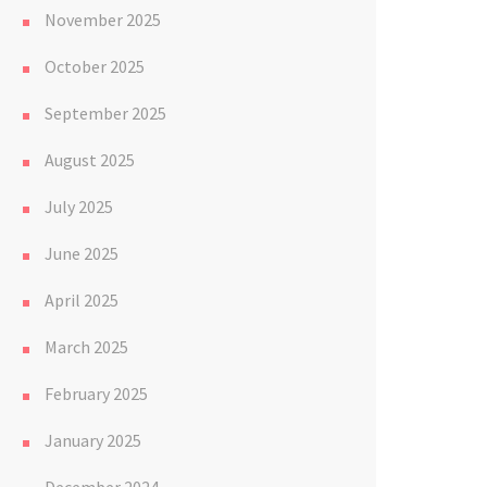
November 2025
October 2025
September 2025
August 2025
July 2025
June 2025
April 2025
March 2025
February 2025
January 2025