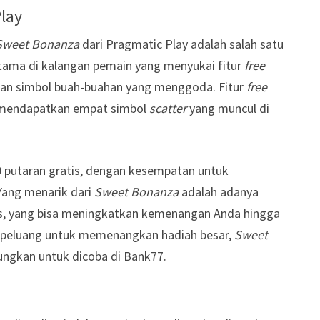
lay
Sweet Bonanza
dari Pragmatic Play adalah salah satu
utama di kalangan pemain yang menyukai fitur
free
gan simbol buah-buahan yang menggoda. Fitur
free
 mendapatkan empat simbol
scatter
yang muncul di
 putaran gratis, dengan kesempatan untuk
 Yang menarik dari
Sweet Bonanza
adalah adanya
s, yang bisa meningkatkan kemenangan Anda hingga
n peluang untuk memenangkan hadiah besar,
Sweet
ungkan untuk dicoba di Bank77.