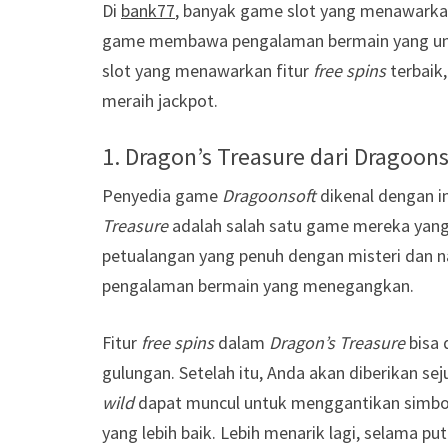
Di
bank77
, banyak game slot yang menawarka
game membawa pengalaman bermain yang unik.
slot yang menawarkan fitur
free spins
terbaik
meraih jackpot.
1. Dragon’s Treasure dari Dragoons
Penyedia game
Dragoonsoft
dikenal dengan i
Treasure
adalah salah satu game mereka yang 
petualangan yang penuh dengan misteri dan n
pengalaman bermain yang menegangkan.
Fitur
free spins
dalam
Dragon’s Treasure
bisa 
gulungan. Setelah itu, Anda akan diberikan se
wild
dapat muncul untuk menggantikan simbo
yang lebih baik. Lebih menarik lagi, selama 