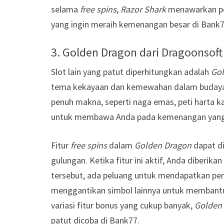
selama
free spins
,
Razor Shark
menawarkan pe
yang ingin meraih kemenangan besar di Bank7
3. Golden Dragon dari Dragoonsoft
Slot lain yang patut diperhitungkan adalah
Go
tema kekayaan dan kemewahan dalam budaya 
penuh makna, seperti naga emas, peti harta k
untuk membawa Anda pada kemenangan yang l
Fitur
free spins
dalam
Golden Dragon
dapat d
gulungan. Ketika fitur ini aktif, Anda diberik
tersebut, ada peluang untuk mendapatkan p
menggantikan simbol lainnya untuk membantu
variasi fitur bonus yang cukup banyak,
Golden
patut dicoba di Bank77.