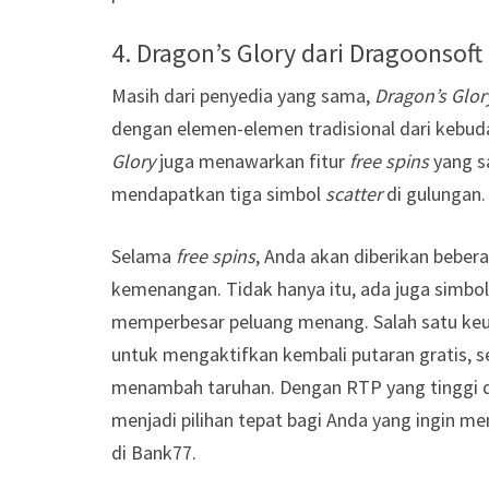
4. Dragon’s Glory dari Dragoonsoft
Masih dari penyedia yang sama,
Dragon’s Glor
dengan elemen-elemen tradisional dari kebuday
Glory
juga menawarkan fitur
free spins
yang sa
mendapatkan tiga simbol
scatter
di gulungan.
Selama
free spins
, Anda akan diberikan beber
kemenangan. Tidak hanya itu, ada juga simbo
memperbesar peluang menang. Salah satu ke
untuk mengaktifkan kembali putaran gratis, s
menambah taruhan. Dengan RTP yang tinggi da
menjadi pilihan tepat bagi Anda yang ingin m
di Bank77.