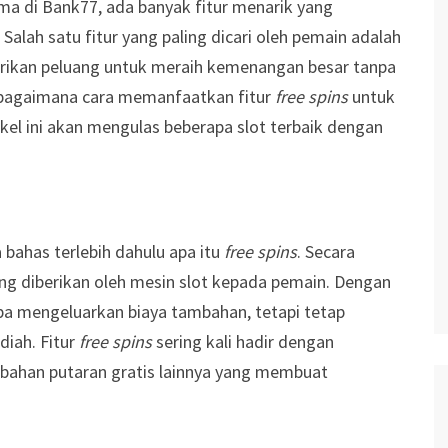
tama di Bank77, ada banyak fitur menarik yang
ah satu fitur yang paling dicari oleh pemain adalah
berikan peluang untuk meraih kemenangan besar tanpa
 bagaimana cara memanfaatkan fitur
free spins
untuk
el ini akan mengulas beberapa slot terbaik dengan
 bahas terlebih dahulu apa itu
free spins
. Secara
ang diberikan oleh mesin slot kepada pemain. Dengan
pa mengeluarkan biaya tambahan, tetapi tetap
iah. Fitur
free spins
sering kali hadir dengan
bahan putaran gratis lainnya yang membuat