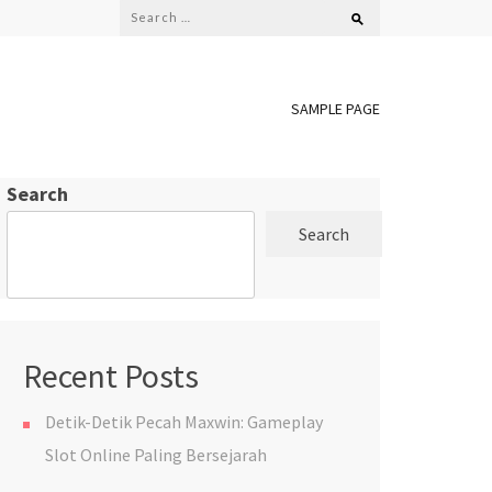
Search
for:
SAMPLE PAGE
Search
Search
Recent Posts
Detik-Detik Pecah Maxwin: Gameplay
Slot Online Paling Bersejarah