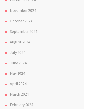
December 2024
November 2024
October 2024
September 2024
August 2024
July 2024
June 2024
May 2024
April 2024
March 2024
February 2024