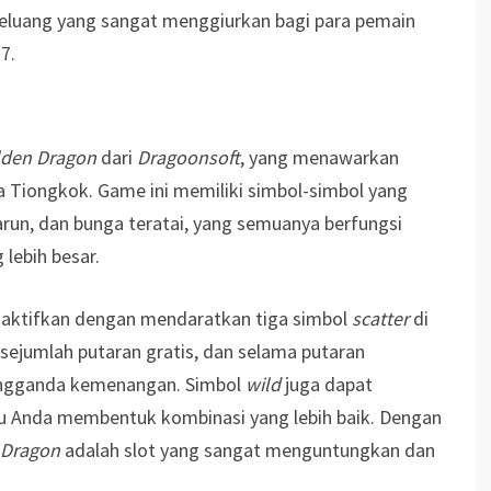
luang yang sangat menggiurkan bagi para pemain
7.
lden Dragon
dari
Dragoonsoft
, yang menawarkan
Tiongkok. Game ini memiliki simbol-simbol yang
arun, dan bunga teratai, yang semuanya berfungsi
ebih besar.
iaktifkan dengan mendaratkan tiga simbol
scatter
di
an sejumlah putaran gratis, dan selama putaran
engganda kemenangan. Simbol
wild
juga dapat
 Anda membentuk kombinasi yang lebih baik. Dengan
 Dragon
adalah slot yang sangat menguntungkan dan