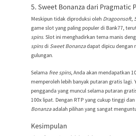
5. Sweet Bonanza dari Pragmatic P
Meskipun tidak diproduksi oleh
Dragoonsoft
,
game slot yang paling populer di Bank77, ter
spins
. Slot ini menghadirkan tema manis den
spins
di
Sweet Bonanza
dapat dipicu dengan
gulungan.
Selama
free spins
, Anda akan mendapatkan 10
memperoleh lebih banyak putaran gratis lagi.
pengganda yang muncul selama putaran grati
100x lipat. Dengan RTP yang cukup tinggi da
Bonanza
adalah pilihan yang sangat mengunt
Kesimpulan