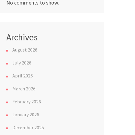
No comments to show.
Archives
August 2026
July 2026
April 2026
March 2026
February 2026
January 2026
December 2025