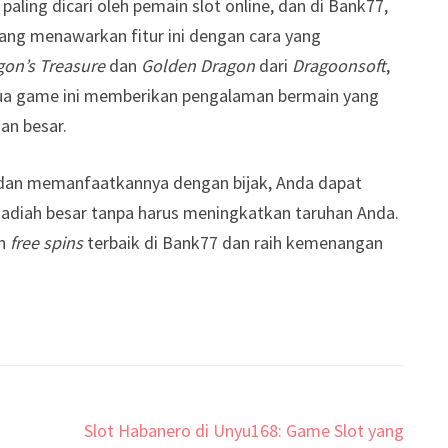
aling dicari oleh pemain slot online, dan di Bank77,
ng menawarkan fitur ini dengan cara yang
gon’s Treasure
dan
Golden Dragon
dari
Dragoonsoft
,
ua game ini memberikan pengalaman bermain yang
an besar.
an memanfaatkannya dengan bijak, Anda dapat
diah besar tanpa harus meningkatkan taruhan Anda.
an
free spins
terbaik di Bank77 dan raih kemenangan
Slot Habanero di Unyu168: Game Slot yang