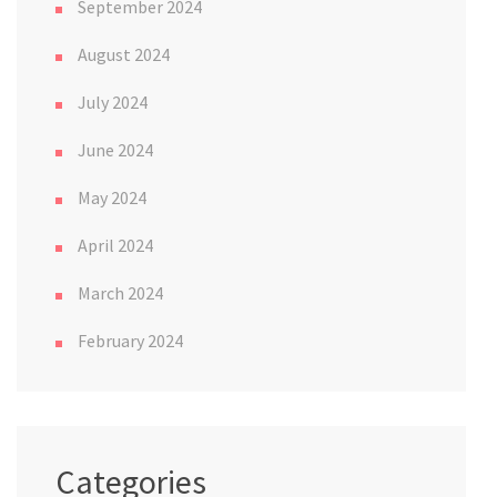
September 2024
August 2024
July 2024
June 2024
May 2024
April 2024
March 2024
February 2024
Categories