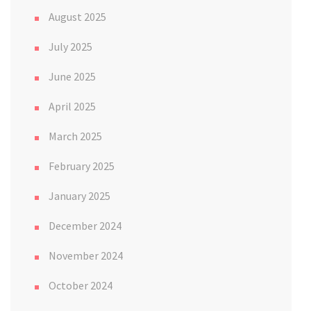
August 2025
July 2025
June 2025
April 2025
March 2025
February 2025
January 2025
December 2024
November 2024
October 2024