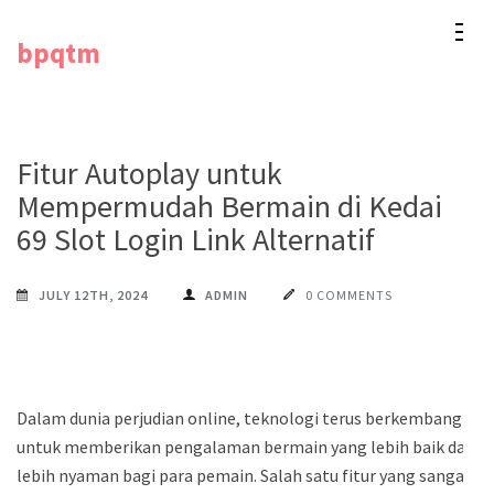
Skip
bpqtm
to
content
(Press
Enter)
Fitur Autoplay untuk
Mempermudah Bermain di Kedai
69 Slot Login Link Alternatif
JULY 12TH, 2024
ADMIN
0 COMMENTS
Dalam dunia perjudian online, teknologi terus berkembang
untuk memberikan pengalaman bermain yang lebih baik dan
lebih nyaman bagi para pemain. Salah satu fitur yang sangat