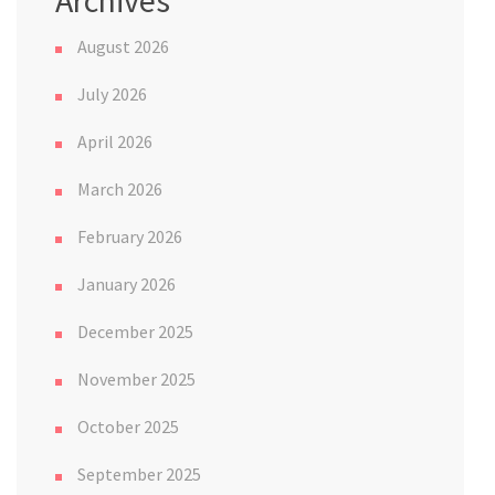
August 2026
July 2026
April 2026
March 2026
February 2026
January 2026
December 2025
November 2025
October 2025
September 2025