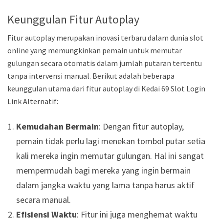
Keunggulan Fitur Autoplay
Fitur autoplay merupakan inovasi terbaru dalam dunia slot
online yang memungkinkan pemain untuk memutar
gulungan secara otomatis dalam jumlah putaran tertentu
tanpa intervensi manual. Berikut adalah beberapa
keunggulan utama dari fitur autoplay di Kedai 69 Slot Login
Link Alternatif:
Kemudahan Bermain
: Dengan fitur autoplay,
pemain tidak perlu lagi menekan tombol putar setiap
kali mereka ingin memutar gulungan. Hal ini sangat
mempermudah bagi mereka yang ingin bermain
dalam jangka waktu yang lama tanpa harus aktif
secara manual.
Efisiensi Waktu
: Fitur ini juga menghemat waktu