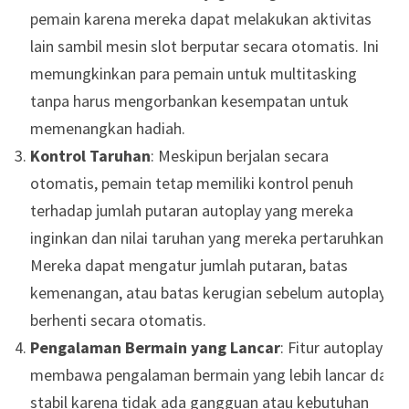
pemain karena mereka dapat melakukan aktivitas
lain sambil mesin slot berputar secara otomatis. Ini
memungkinkan para pemain untuk multitasking
tanpa harus mengorbankan kesempatan untuk
memenangkan hadiah.
Kontrol Taruhan
: Meskipun berjalan secara
otomatis, pemain tetap memiliki kontrol penuh
terhadap jumlah putaran autoplay yang mereka
inginkan dan nilai taruhan yang mereka pertaruhkan.
Mereka dapat mengatur jumlah putaran, batas
kemenangan, atau batas kerugian sebelum autoplay
berhenti secara otomatis.
Pengalaman Bermain yang Lancar
: Fitur autoplay
membawa pengalaman bermain yang lebih lancar dan
stabil karena tidak ada gangguan atau kebutuhan