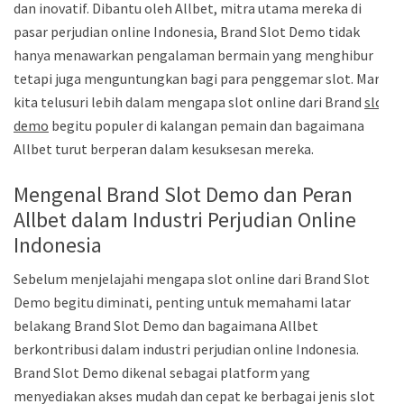
dan inovatif. Dibantu oleh Allbet, mitra utama mereka di
pasar perjudian online Indonesia, Brand Slot Demo tidak
hanya menawarkan pengalaman bermain yang menghibur
tetapi juga menguntungkan bagi para penggemar slot. Mari
kita telusuri lebih dalam mengapa slot online dari Brand
slot
demo
begitu populer di kalangan pemain dan bagaimana
Allbet turut berperan dalam kesuksesan mereka.
Mengenal Brand Slot Demo dan Peran
Allbet dalam Industri Perjudian Online
Indonesia
Sebelum menjelajahi mengapa slot online dari Brand Slot
Demo begitu diminati, penting untuk memahami latar
belakang Brand Slot Demo dan bagaimana Allbet
berkontribusi dalam industri perjudian online Indonesia.
Brand Slot Demo dikenal sebagai platform yang
menyediakan akses mudah dan cepat ke berbagai jenis slot