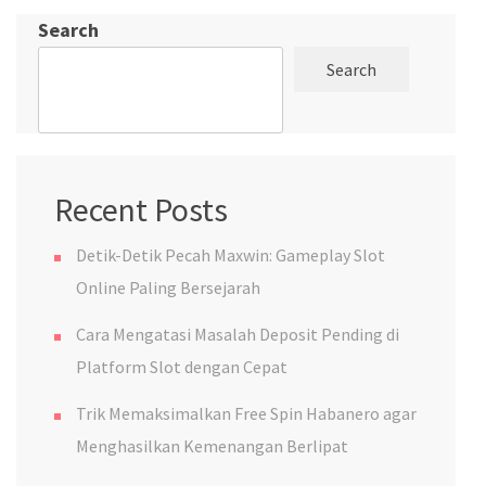
Search
Search
Recent Posts
Detik-Detik Pecah Maxwin: Gameplay Slot
Online Paling Bersejarah
Cara Mengatasi Masalah Deposit Pending di
Platform Slot dengan Cepat
Trik Memaksimalkan Free Spin Habanero agar
Menghasilkan Kemenangan Berlipat