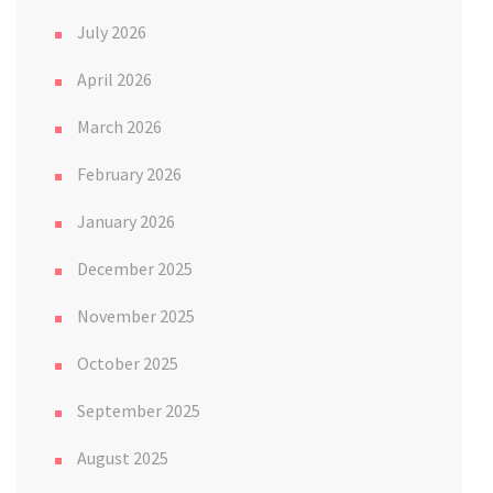
July 2026
April 2026
March 2026
February 2026
January 2026
December 2025
November 2025
October 2025
September 2025
August 2025