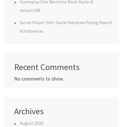
Gameplay Slot Bertema Mesir Kuno di
betwin188
Survei Player Slot: Game Hacksaw Paling Favorit
di Indonesia
Recent Comments
No comments to show.
Archives
August 2026