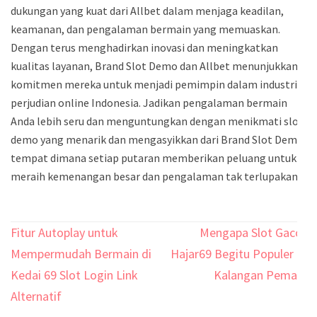
dukungan yang kuat dari Allbet dalam menjaga keadilan,
keamanan, dan pengalaman bermain yang memuaskan.
Dengan terus menghadirkan inovasi dan meningkatkan
kualitas layanan, Brand Slot Demo dan Allbet menunjukkan
komitmen mereka untuk menjadi pemimpin dalam industri
perjudian online Indonesia. Jadikan pengalaman bermain
Anda lebih seru dan menguntungkan dengan menikmati slot
demo yang menarik dan mengasyikkan dari Brand Slot Demo,
tempat dimana setiap putaran memberikan peluang untuk
meraih kemenangan besar dan pengalaman tak terlupakan.
Post
Fitur Autoplay untuk
Mengapa Slot Gacor
navigation
Mempermudah Bermain di
Hajar69 Begitu Populer di
Kedai 69 Slot Login Link
Kalangan Pemain
Alternatif