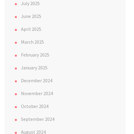
July 2025
June 2025
April 2025
March 2025
February 2025
January 2025
December 2024
November 2024
October 2024
September 2024
August 2024