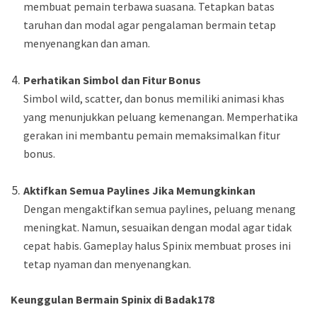
membuat pemain terbawa suasana. Tetapkan batas
taruhan dan modal agar pengalaman bermain tetap
menyenangkan dan aman.
Perhatikan Simbol dan Fitur Bonus
Simbol wild, scatter, dan bonus memiliki animasi khas
yang menunjukkan peluang kemenangan. Memperhatikan
gerakan ini membantu pemain memaksimalkan fitur
bonus.
Aktifkan Semua Paylines Jika Memungkinkan
Dengan mengaktifkan semua paylines, peluang menang
meningkat. Namun, sesuaikan dengan modal agar tidak
cepat habis. Gameplay halus Spinix membuat proses ini
tetap nyaman dan menyenangkan.
Keunggulan Bermain Spinix di Badak178