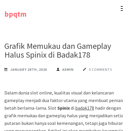
Skip
bpqtm
to
content
(Press
Enter)
Grafik Memukau dan Gameplay
Halus Spinix di Badak178
JANUARY 28TH, 2026
ADMIN
0 COMMENTS
Dalam dunia slot online, kualitas visual dan kelancaran
gameplay menjadi dua faktor utama yang membuat pemain
betah berlama-lama. Slot
Spinix
di
badak178
hadir dengan
grafik memukau dan gameplay halus yang menjadikan setiap
putaran bukan hanya soal kemenangan, tetapi juga hiburan
yang menyenangkan. Artikel ini akan membahas keunggulan