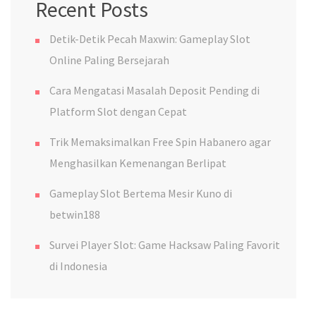
Recent Posts
Detik-Detik Pecah Maxwin: Gameplay Slot
Online Paling Bersejarah
Cara Mengatasi Masalah Deposit Pending di
Platform Slot dengan Cepat
Trik Memaksimalkan Free Spin Habanero agar
Menghasilkan Kemenangan Berlipat
Gameplay Slot Bertema Mesir Kuno di
betwin188
Survei Player Slot: Game Hacksaw Paling Favorit
di Indonesia