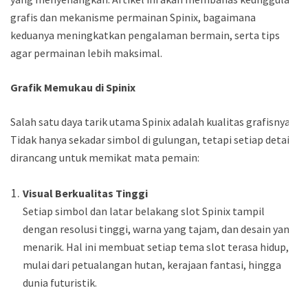
grafis dan mekanisme permainan Spinix, bagaimana
keduanya meningkatkan pengalaman bermain, serta tips
agar permainan lebih maksimal.
Grafik Memukau di Spinix
Salah satu daya tarik utama Spinix adalah kualitas grafisnya.
Tidak hanya sekadar simbol di gulungan, tetapi setiap detail
dirancang untuk memikat mata pemain:
Visual Berkualitas Tinggi
Setiap simbol dan latar belakang slot Spinix tampil
dengan resolusi tinggi, warna yang tajam, dan desain yang
menarik. Hal ini membuat setiap tema slot terasa hidup,
mulai dari petualangan hutan, kerajaan fantasi, hingga
dunia futuristik.