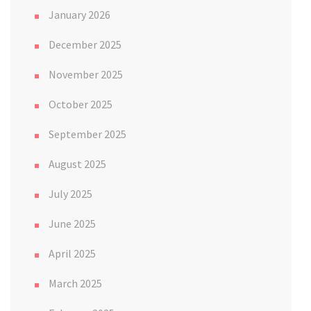
January 2026
December 2025
November 2025
October 2025
September 2025
August 2025
July 2025
June 2025
April 2025
March 2025