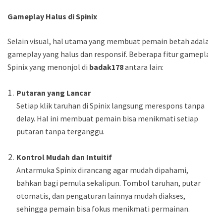
Gameplay Halus di Spinix
Selain visual, hal utama yang membuat pemain betah adalah
gameplay yang halus dan responsif. Beberapa fitur gameplay
Spinix yang menonjol di
badak178
antara lain:
Putaran yang Lancar
Setiap klik taruhan di Spinix langsung merespons tanpa
delay. Hal ini membuat pemain bisa menikmati setiap
putaran tanpa terganggu.
Kontrol Mudah dan Intuitif
Antarmuka Spinix dirancang agar mudah dipahami,
bahkan bagi pemula sekalipun. Tombol taruhan, putar
otomatis, dan pengaturan lainnya mudah diakses,
sehingga pemain bisa fokus menikmati permainan.