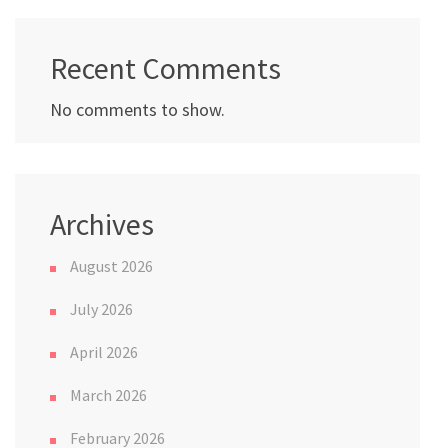
Recent Comments
No comments to show.
Archives
August 2026
July 2026
April 2026
March 2026
February 2026