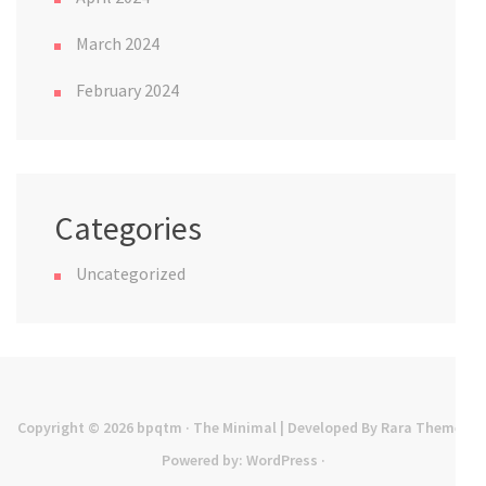
March 2024
February 2024
Categories
Uncategorized
Copyright © 2026
bpqtm
· The Minimal | Developed By
Rara Theme
·
Powered by:
WordPress
·