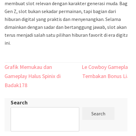
membuat slot relevan dengan karakter generasi muda. Bagi
Gen Z, slot bukan sekadar permainan, tapi bagian dari
hiburan digital yang praktis dan menyenangkan. Selama
dimainkan dengan sadar dan bertanggung jawab, slot akan
terus menjadi salah satu pilihan hiburan favorit di era digital
ini.
Post
Grafik Memukau dan
Le Cowboy Gameplay:
navigation
Gameplay Halus Spinix di
Tembakan Bonus Liar
Badak178
Search
Search