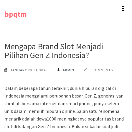
Skip
bpqtm
to
content
(Press
Enter)
Mengapa Brand Slot Menjadi
Pilihan Gen Z Indonesia?
JANUARY 29TH, 2026
ADMIN
0 COMMENTS
Dalam beberapa tahun terakhir, dunia hiburan digital di
Indonesia mengalami perubahan besar. Gen Z, generasi yang
tumbuh bersama internet dan smartphone, punya selera
unik dalam memilih hiburan online. Salah satu fenomena
menarik adalah
dewa1000
meningkatnya popularitas brand
slot di kalangan Gen Z Indonesia. Bukan sekadar soal judi