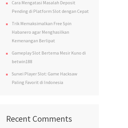
Cara Mengatasi Masalah Deposit
Pending di Platform Slot dengan Cepat
Trik Memaksimalkan Free Spin
Habanero agar Menghasilkan
Kemenangan Berlipat
Gameplay Slot Bertema Mesir Kuno di
betwin188
Survei Player Slot: Game Hacksaw
Paling Favorit di Indonesia
Recent Comments