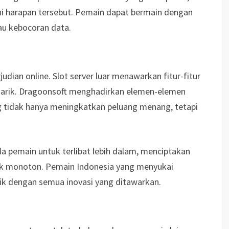
i harapan tersebut. Pemain dapat bermain dengan
au kebocoran data.
judian online. Slot server luar menawarkan fitur-fitur
narik. Dragoonsoft menghadirkan elemen-elemen
g tidak hanya meningkatkan peluang menang, tetapi
da pemain untuk terlibat lebih dalam, menciptakan
ak monoton. Pemain Indonesia yang menyukai
ik dengan semua inovasi yang ditawarkan.