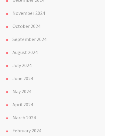
December 2024
November 2024
October 2024
September 2024
August 2024
July 2024
June 2024
May 2024
April 2024
March 2024
February 2024