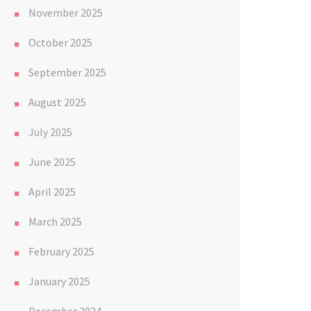
November 2025
October 2025
September 2025
August 2025
July 2025
June 2025
April 2025
March 2025
February 2025
January 2025