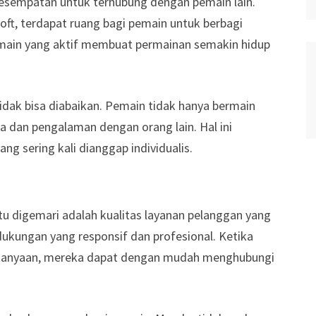
 kesempatan untuk terhubung dengan pemain lain.
ft, terdapat ruang bagi pemain untuk berbagi
emain yang aktif membuat permainan semakin hidup
 tidak bisa diabaikan. Pemain tidak hanya bermain
rita dan pengalaman dengan orang lain. Hal ini
g sering kali dianggap individualis.
tu digemari adalah kualitas layanan pelanggan yang
ukungan yang responsif dan profesional. Ketika
rtanyaan, mereka dapat dengan mudah menghubungi