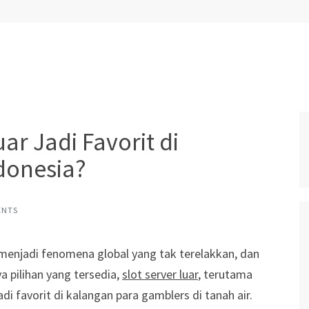
ar Jadi Favorit di
donesia?
ENTS
 menjadi fenomena global yang tak terelakkan, dan
a pilihan yang tersedia,
slot server luar
, terutama
i favorit di kalangan para gamblers di tanah air.