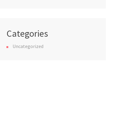
Categories
Uncategorized