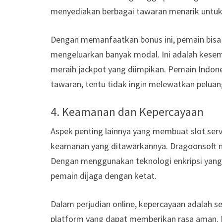
menyediakan berbagai tawaran menarik untu
Dengan memanfaatkan bonus ini, pemain bisa 
mengeluarkan banyak modal. Ini adalah kes
meraih jackpot yang diimpikan. Pemain Indon
tawaran, tentu tidak ingin melewatkan peluan
4. Keamanan dan Kepercayaan
Aspek penting lainnya yang membuat slot serve
keamanan yang ditawarkannya. Dragoonsoft 
Dengan menggunakan teknologi enkripsi yang 
pemain dijaga dengan ketat.
Dalam perjudian online, kepercayaan adalah 
platform yang dapat memberikan rasa aman. D