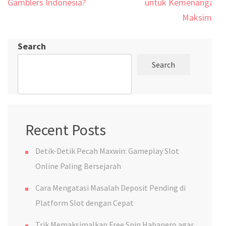
Gamblers Indonesia?
untuk Kemenangan
Maksimal
Search
Search
Recent Posts
Detik-Detik Pecah Maxwin: Gameplay Slot
Online Paling Bersejarah
Cara Mengatasi Masalah Deposit Pending di
Platform Slot dengan Cepat
Trik Memaksimalkan Free Spin Habanero agar