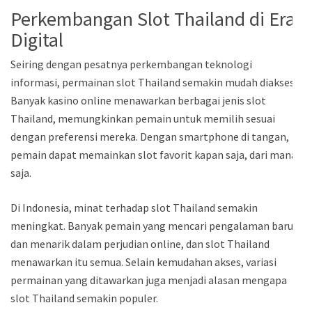
Perkembangan Slot Thailand di Era
Digital
Seiring dengan pesatnya perkembangan teknologi
informasi, permainan slot Thailand semakin mudah diakses.
Banyak kasino online menawarkan berbagai jenis slot
Thailand, memungkinkan pemain untuk memilih sesuai
dengan preferensi mereka. Dengan smartphone di tangan,
pemain dapat memainkan slot favorit kapan saja, dari mana
saja.
Di Indonesia, minat terhadap slot Thailand semakin
meningkat. Banyak pemain yang mencari pengalaman baru
dan menarik dalam perjudian online, dan slot Thailand
menawarkan itu semua. Selain kemudahan akses, variasi
permainan yang ditawarkan juga menjadi alasan mengapa
slot Thailand semakin populer.