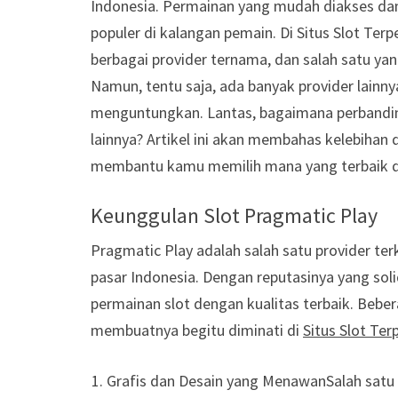
Indonesia. Permainan yang mudah diakses da
populer di kalangan pemain. Di Situs Slot Terp
berbagai provider ternama, dan salah satu ya
Namun, tentu saja, ada banyak provider lainn
menguntungkan. Lantas, bagaimana perbandin
lainnya? Artikel ini akan membahas kelebihan
membantu kamu memilih mana yang terbaik di 
Keunggulan Slot Pragmatic Play
Pragmatic Play adalah salah satu provider terk
pasar Indonesia. Dengan reputasinya yang sol
permainan slot dengan kualitas terbaik. Bebe
membuatnya begitu diminati di
Situs Slot Ter
Grafis dan Desain yang MenawanSalah satu