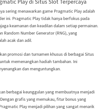
atic Play di Situs Slot Terpercaya
caya sering menawarkan game Pragmatic Play adalah
er ini. Pragmatic Play tidak hanya berfokus pada
menjaga keamanan dan keadilan dalam setiap permainan.
an Random Number Generator (RNG), yang
ah acak dan adil.
dakan promosi dan turnamen khusus di berbagai Situs
 untuk memenangkan hadiah tambahan. Ini
nyenangkan dan menguntungkan.
rkan berbagai keunggulan yang membuatnya menjadi
a. Dengan grafis yang memukau, fitur bonus yang
 Pragmatic Play menjadi pilihan yang sangat menarik