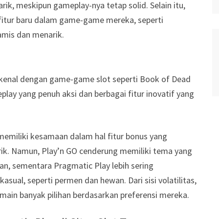
ik, meskipun gameplay-nya tetap solid. Selain itu,
fitur baru dalam game-game mereka, seperti
mis dan menarik.
dikenal dengan game-game slot seperti Book of Dead
ay yang penuh aksi dan berbagai fitur inovatif yang
memiliki kesamaan dalam hal fitur bonus yang
ik. Namun, Play’n GO cenderung memiliki tema yang
an, sementara Pragmatic Play lebih sering
al, seperti permen dan hewan. Dari sisi volatilitas,
emain banyak pilihan berdasarkan preferensi mereka.