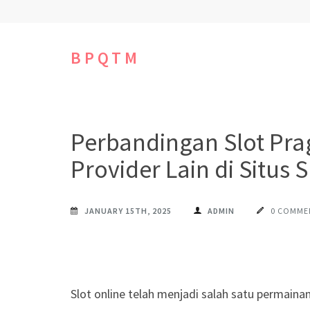
Skip
to
content
BPQTM
(Press
Enter)
Perbandingan Slot Pra
Provider Lain di Situs 
JANUARY 15TH, 2025
ADMIN
0 COMME
Slot online telah menjadi salah satu permainan