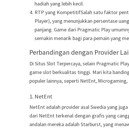
hadiah yang lebih kecil.
RTP yang KompetitifSalah satu faktor pent
Player), yang menunjukkan persentase uan
panjang. Game dari Pragmatic Play umumn
semakin menarik bagi para pemain yang men
Perbandingan dengan Provider La
Di Situs Slot Terpercaya, selain Pragmatic Pl
game slot berkualitas tinggi. Mari kita band
populer lainnya, seperti NetEnt, Microgaming,
1. NetEnt
NetEnt adalah provider asal Swedia yang juga s
dari NetEnt terkenal dengan grafis yang cang
andalan mereka adalah Starburst, yang men