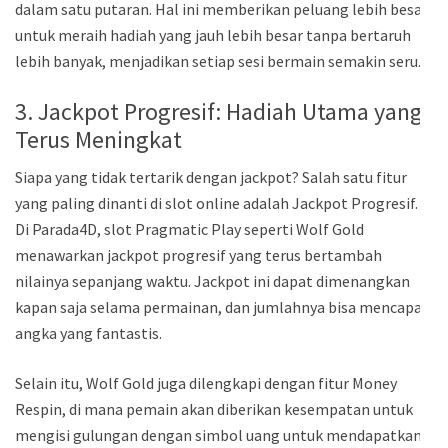
dalam satu putaran. Hal ini memberikan peluang lebih besar
untuk meraih hadiah yang jauh lebih besar tanpa bertaruh
lebih banyak, menjadikan setiap sesi bermain semakin seru.
3. Jackpot Progresif: Hadiah Utama yang
Terus Meningkat
Siapa yang tidak tertarik dengan jackpot? Salah satu fitur
yang paling dinanti di slot online adalah Jackpot Progresif.
Di Parada4D, slot Pragmatic Play seperti Wolf Gold
menawarkan jackpot progresif yang terus bertambah
nilainya sepanjang waktu. Jackpot ini dapat dimenangkan
kapan saja selama permainan, dan jumlahnya bisa mencapai
angka yang fantastis.
Selain itu, Wolf Gold juga dilengkapi dengan fitur Money
Respin, di mana pemain akan diberikan kesempatan untuk
mengisi gulungan dengan simbol uang untuk mendapatkan