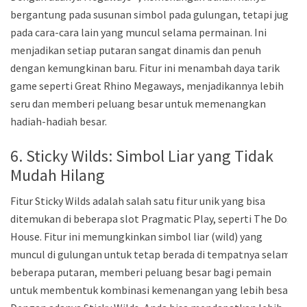
bergantung pada susunan simbol pada gulungan, tetapi juga
pada cara-cara lain yang muncul selama permainan. Ini
menjadikan setiap putaran sangat dinamis dan penuh
dengan kemungkinan baru. Fitur ini menambah daya tarik
game seperti Great Rhino Megaways, menjadikannya lebih
seru dan memberi peluang besar untuk memenangkan
hadiah-hadiah besar.
6. Sticky Wilds: Simbol Liar yang Tidak
Mudah Hilang
Fitur Sticky Wilds adalah salah satu fitur unik yang bisa
ditemukan di beberapa slot Pragmatic Play, seperti The Dog
House. Fitur ini memungkinkan simbol liar (wild) yang
muncul di gulungan untuk tetap berada di tempatnya selama
beberapa putaran, memberi peluang besar bagi pemain
untuk membentuk kombinasi kemenangan yang lebih besar.