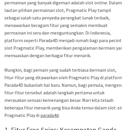
permainan yang banyak digemari adalah slot online. Dalam
lautan pilihan permainan slot, Pragmatic Play tampil
sebagai salah satu penyedia perangkat lunak terbaik,
menawarkan beragam fitur yang semakin membuat
permainan ini seru dan menguntungkan. Di Indonesia,
platform seperti Parada4D menjadi rumah bagi para pecinta
slot Pragmatic Play, memberikan pengalaman bermain yang
memuaskan dengan berbagai fitur menarik.
Mungkin, bagi pemain yang sudah terbiasa bermain slot,
fitur-fitur yang ditawarkan oleh Pragmatic Play di platform
Parada4D bukanlah hal baru. Namun, bagi pemula, mengenal
fitur-fitur tersebut adalah langkah pertama untuk
merasakan sensasi kemenangan besar. Mari kita telaah
beberapa fitur menarik yang bisa Anda temui dalam slot-slot
Pragmatic Play di
parada4d
.
1. Fitur Free Spins: Kesempatan Ganda