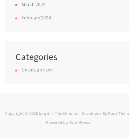
March 2024
February 2024
Categories
Uncategorized
Copyright © 2026
bpqtm
· The Minimal | Developed By
Rara Theme
·
Powered by:
WordPress
·