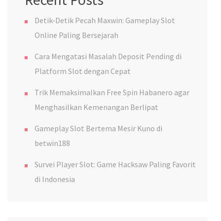
Detik-Detik Pecah Maxwin: Gameplay Slot
Online Paling Bersejarah
Cara Mengatasi Masalah Deposit Pending di
Platform Slot dengan Cepat
Trik Memaksimalkan Free Spin Habanero agar
Menghasilkan Kemenangan Berlipat
Gameplay Slot Bertema Mesir Kuno di
betwin188
Survei Player Slot: Game Hacksaw Paling Favorit
di Indonesia