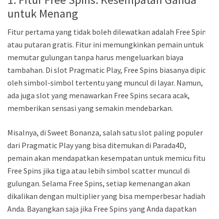
untuk Menang
Fitur pertama yang tidak boleh dilewatkan adalah Free Spins
atau putaran gratis. Fitur ini memungkinkan pemain untuk
memutar gulungan tanpa harus mengeluarkan biaya
tambahan. Di slot Pragmatic Play, Free Spins biasanya dipicu
oleh simbol-simbol tertentu yang muncul di layar. Namun,
ada juga slot yang menawarkan Free Spins secara acak,
memberikan sensasi yang semakin mendebarkan.
Misalnya, di Sweet Bonanza, salah satu slot paling populer
dari Pragmatic Play yang bisa ditemukan di Parada4D,
pemain akan mendapatkan kesempatan untuk memicu fitur
Free Spins jika tiga atau lebih simbol scatter muncul di
gulungan. Selama Free Spins, setiap kemenangan akan
dikalikan dengan multiplier yang bisa memperbesar hadiah
Anda. Bayangkan saja jika Free Spins yang Anda dapatkan