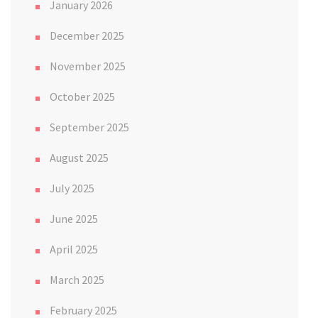
January 2026
December 2025
November 2025
October 2025
September 2025
August 2025
July 2025
June 2025
April 2025
March 2025
February 2025