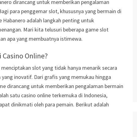
Habanero dirancang untuk memberikan pengalaman
gi para penggemar slot, khususnya yang bermain di
e Habanero adalah langkah penting untuk
angan. Mari kita telusuri beberapa game slot
, dan apa yang membuatnya istimewa.
 Casino Online?
menciptakan slot yang tidak hanya menarik secara
n yang inovatif. Dari grafis yang memukau hingga
ame dirancang untuk memberikan pengalaman bermain
ah satu casino online terkemuka di Indonesia,
at dinikmati oleh para pemain. Berikut adalah