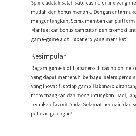
Spinix adalah salah satu casino online yang
mudah dan bonus menarik. Dengan antarmuka
menguntungkan, Spinix memberikan platform 
Manfaatkan bonus sambutan dan promosi unt
game-game slot Habanero yang memikat.
Kesimpulan
Ragam game slot Habanero di casino online s
yang dapat memenuhi berbagai selera pemain.
yang inovatif, setiap game Habanero diranc
menyenangkan dan menguntungkan. Jadi, jang
temukan favorit Anda. Selamat bermain dan s
putaran gulungan!