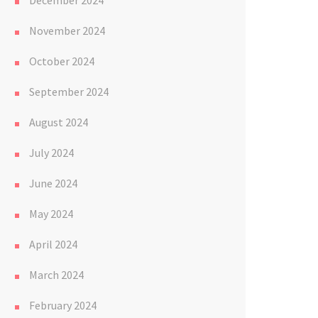
December 2024
November 2024
October 2024
September 2024
August 2024
July 2024
June 2024
May 2024
April 2024
March 2024
February 2024