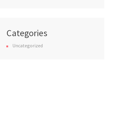
Categories
Uncategorized