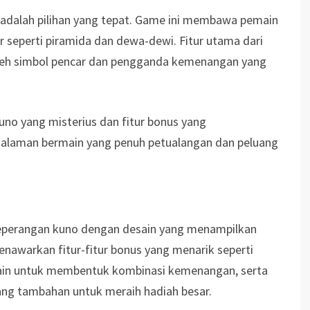
adalah pilihan yang tepat. Game ini membawa pemain
r seperti piramida dan dewa-dewi. Fitur utama dari
 oleh simbol pencar dan pengganda kemenangan yang
uno yang misterius dan fitur bonus yang
laman bermain yang penuh petualangan dan peluang
eperangan kuno dengan desain yang menampilkan
enawarkan fitur-fitur bonus yang menarik seperti
 lain untuk membentuk kombinasi kemenangan, serta
ang tambahan untuk meraih hadiah besar.