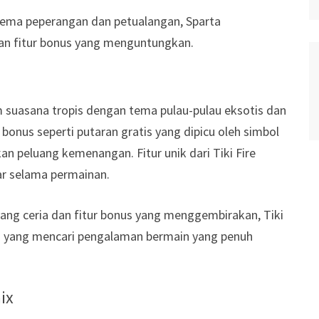
tema peperangan dan petualangan, Sparta
an fitur bonus yang menguntungkan.
uasana tropis dengan tema pulau-pulau eksotis dan
 bonus seperti putaran gratis yang dipicu oleh simbol
an peluang kemenangan. Fitur unik dari Tiki Fire
ar selama permainan.
yang ceria dan fitur bonus yang menggembirakan, Tiki
in yang mencari pengalaman bermain yang penuh
ix