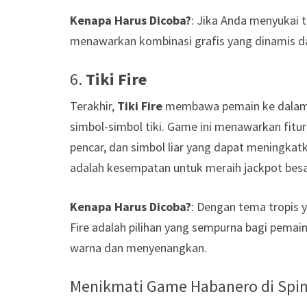
Kenapa Harus Dicoba?
: Jika Anda menyukai 
menawarkan kombinasi grafis yang dinamis d
6.
Tiki Fire
Terakhir,
Tiki Fire
membawa pemain ke dalam s
simbol-simbol tiki. Game ini menawarkan fitur
pencar, dan simbol liar yang dapat meningkatk
adalah kesempatan untuk meraih jackpot bes
Kenapa Harus Dicoba?
: Dengan tema tropis 
Fire adalah pilihan yang sempurna bagi pema
warna dan menyenangkan.
Menikmati Game Habanero di Spin