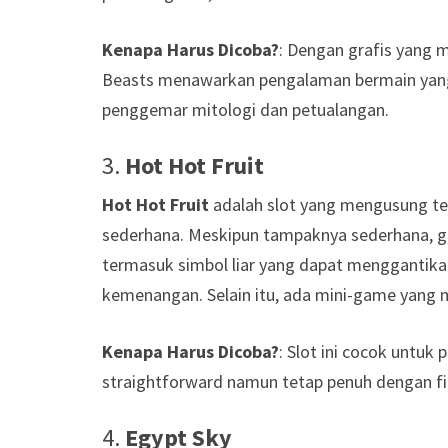
Kenapa Harus Dicoba?
: Dengan grafis yang 
Beasts menawarkan pengalaman bermain yang
penggemar mitologi dan petualangan.
3.
Hot Hot Fruit
Hot Hot Fruit
adalah slot yang mengusung te
sederhana. Meskipun tampaknya sederhana, g
termasuk simbol liar yang dapat menggantik
kemenangan. Selain itu, ada mini-game yang
Kenapa Harus Dicoba?
: Slot ini cocok untu
straightforward namun tetap penuh dengan fi
4.
Egypt Sky