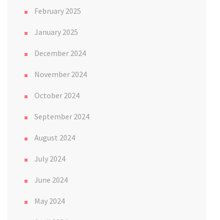
February 2025
January 2025
December 2024
November 2024
October 2024
September 2024
August 2024
July 2024
June 2024
May 2024