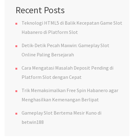
Recent Posts
Teknologi HTML5 di Balik Kecepatan Game Slot
Habanero di Platform Slot
Detik-Detik Pecah Maxwin: Gameplay Slot
Online Paling Bersejarah
Cara Mengatasi Masalah Deposit Pending di
Platform Slot dengan Cepat
Trik Memaksimalkan Free Spin Habanero agar
Menghasilkan Kemenangan Berlipat
Gameplay Slot Bertema Mesir Kuno di
betwin188